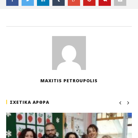
ΑΡ
19
Οκ
202
M
Pet
MAXITIS PETROUPOLIS
ΣΧΕΤΙΚΑ ΑΡΘΡΑ