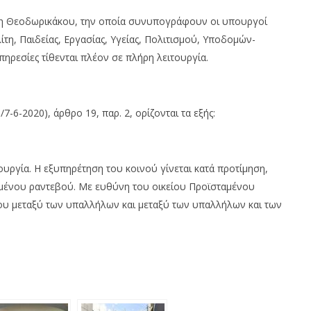
η Θεοδωρικάκου, την οποία συνυπογράφουν οι υπουργοί
τη, Παιδείας, Εργασίας, Υγείας, Πολιτισμού, Υποδομών-
ηρεσίες τίθενται πλέον σε πλήρη λειτουργία.
ΤΑΣΗ ΕΡΓΑΣΙΑΣ ΣΤΙΣ 24/3
«ΦΩΤΟΒΟΛΤΑΪΚΑ ΣΤΗ ΣΤΕΓΗ»:
1:00
ΤΟΝ ΑΠΡΙΛΙΟ ΑΝΟΙΓΕΙ Η
ΠΛΑΤΦΟΡΜΑ ΓΙΑ ΤΙΣ ΑΙΤΗΣΕΙΣ
8
6-2020), άρθρο 19, παρ. 2, ορίζονται τα εξής:
Ιουνίου
2020
Maxitis
Petroupolis
ουργία. Η εξυπηρέτηση του κοινού γίνεται κατά προτίμηση,
σμένου ραντεβού. Με ευθύνη του οικείου Προϊσταμένου
τρου μεταξύ των υπαλλήλων και μεταξύ των υπαλλήλων και των