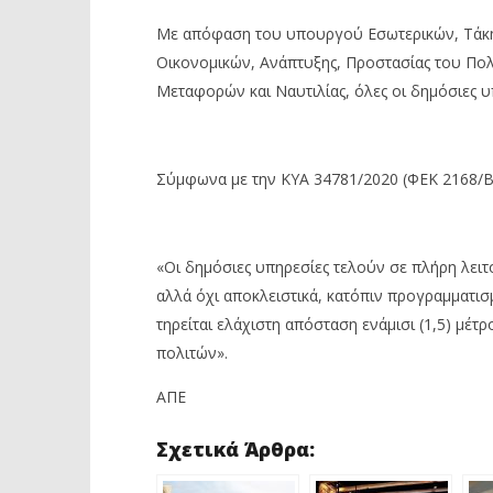
Με απόφαση του υπουργού Εσωτερικών, Τάκ
Οικονομικών, Ανάπτυξης, Προστασίας του Πολί
ΔΙΑΒΑΖΕΤΕ ΤΩΡΑ
Μεταφορών και Ναυτιλίας, όλες οι δημόσιες υπ
ΕΠΙΣΤΡΕΦΕΙ ΣΕ ΠΛΗΡΗ ΛΕΙΤΟΥΡΓΙΑ
ΜΕΤΡΟ: Σ
ΤΟ ΔΗΜΟΣΙΟ ΑΠΟ ΑΥΡΙΟ
ΑΠΟ ΤΙΣ 2
8
8
Ιουνίου
Ιουνίου
Σύμφωνα με την ΚΥΑ 34781/2020 (ΦΕΚ 2168/Β/7-
2020
2020
Maxitis
Maxitis
Petroupolis
Petroupolis
«Οι δημόσιες υπηρεσίες τελούν σε πλήρη λειτ
αλλά όχι αποκλειστικά, κατόπιν προγραμματι
τηρείται ελάχιστη απόσταση ενάμισι (1,5) μέ
πολιτών».
ΑΠΕ
Σχετικά Άρθρα: