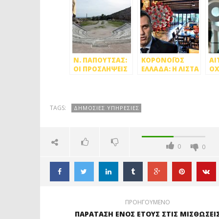
Ν. ΠΑΠΟΥΤΣΑΣ:
ΚΟΡΟΝΟΪΟΣ
ΑΙ
ΟΙ ΠΡΟΣΛΗΨΕΙΣ
ΕΛΛΑΔΑ: Η ΛΙΣΤΑ
Ο
ΣΤΟ ΘΕΑΤΡΟ
ΤΩΝ
ΠΛ
ΠΕΤΡΑΣ ΘΑ
ΚΑΤΑΣΤΗΜΑΤΩΝ
ΑΠ
ΓΙΝΟΥΝ ΑΝ
ΚΑΙ
ΜΕ
ΕΠΙΤΡΑΠΕΙ Η
ΕΠΙΧΕΙΡΗΣΕΩΝ
TAGS:
ΔΗΜΟΣΙΕΣ ΥΠΗΡΕΣΙΕΣ
ΛΕΙΤΟΥΡΓΙΑ ΤΟΥ!
ΠΟΥ ΚΛΕΙΝΟΥΝ
ΑΠΟ ΑΥΡΙΟ
0
0
ΠΡΟΗΓΟΥΜΕΝΟ
ΠΑΡΑΤΑΣΗ ΕΝΟΣ ΕΤΟΥΣ ΣΤΙΣ ΜΙΣΘΩΣΕΙ