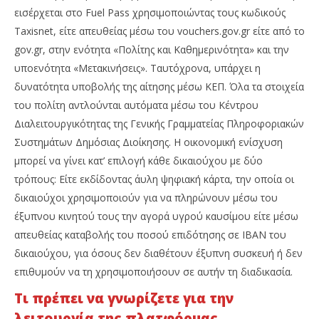
εισέρχεται στο Fuel Pass χρησιμοποιώντας τους κωδικούς
Taxisnet, είτε απευθείας μέσω του vouchers.gov.gr είτε από το
gov.gr, στην ενότητα «Πολίτης και Καθημερινότητα» και την
υποενότητα «Μετακινήσεις». Ταυτόχρονα, υπάρχει η
δυνατότητα υποβολής της αίτησης μέσω ΚΕΠ. Όλα τα στοιχεία
του πολίτη αντλούνται αυτόματα μέσω του Κέντρου
Διαλειτουργικότητας της Γενικής Γραμματείας Πληροφοριακών
Συστημάτων Δημόσιας Διοίκησης. Η οικονομική ενίσχυση
μπορεί να γίνει κατ’ επιλογή κάθε δικαιούχου με δύο
τρόπους: Είτε εκδίδοντας άυλη ψηφιακή κάρτα, την οποία οι
δικαιούχοι χρησιμοποιούν για να πληρώνουν μέσω του
έξυπνου κινητού τους την αγορά υγρού καυσίμου είτε μέσω
απευθείας καταβολής του ποσού επιδότησης σε IBAN του
δικαιούχου, για όσους δεν διαθέτουν έξυπνη συσκευή ή δεν
επιθυμούν να τη χρησιμοποιήσουν σε αυτήν τη διαδικασία.
Τι πρέπει να γνωρίζετε για την
λειτουργία της πλατφόρμας