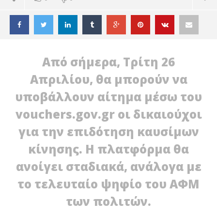
Από σήμερα, Τρίτη 26
Απριλίου, θα μπορούν να
υποβάλλουν αίτημα μέσω του
vouchers.gov.gr οι δικαιούχοι
για την επιδότηση καυσίμων
κίνησης. Η πλατφόρμα θα
ανοίγει σταδιακά, ανάλογα με
ΔΙΑΒΑΖΕΤΕ ΤΩΡΑ
το τελευταίο ψηφίο του ΑΦΜ
Ξεπέρασαν τις 100.000 οι αιτήσεις για το Fuel Pass
ΜΕ
των πολιτών.
26
26
Απριλίου
Απρ