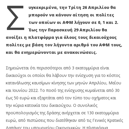
Σ
2022
202
Maxitis
M
υγκεκριμένα, την Τρίτη 26 Απριλίου θα
Petroupolis
Pet
μπορούν να κάνουν αίτηση οι πολίτες
των οποίων οι ΑΦΜ λήγουν σε 0, 1 και 2.
Έως την Παρασκευή 29 Απριλίου θα
ανοίξει η πλατφόρμα για όλους τους δικαιούχους
πολίτες με βάση τον λήγοντα αριθμό του ΑΦΜ τους,
και θα ενημερώνονται με ανακοινώσεις.
Σημειώνεται ότι περισσότεροι από 3 εκατομμύρια είναι
δικαιούχοι οι οποίοι θα λάβουν την ενίσχυση για το κόστος
κατανάλωσης καυσίμων κίνησης των μηνών Απριλίου, Μαΐου
και Ιουνίου 2022. Το ποσό της ενίσχυσης κυμαίνεται από 30
έως 50 ευρώ και εξαρτάται από τον τύπο του οχήματος και
την κύρια κατοικία του δικαιούχου. Ο συνολικός
προϋπολογισμός της δράσης ανέρχεται σε 130 εκατομμύρια
ευρώ, από πιστώσεις που διατέθηκαν από τις Γενικές Κρατικές
Δαπάνες του υπουργείου Οικονομικών. Η πλατφόρμα