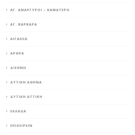
ΆΓ. ΑΝΆΡΓΥΡΟΙ – KΑΜΑΤΕΡΌ
ΑΓ. ΒΑΡΒΆΡΑ
ΑΙΓΆΛΕΩ
ΆΡΘΡΑ
ΔΙΕΘΝΉ
ΔΥΤΙΚΉ ΑΘΉΝΑ
ΔΥΤΙΚΉ ΑΤΤΙΚΉ
ΕΛΛΆΔΑ
ΕΠΙΧΕΙΡΕΊΝ