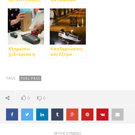
ΠΕΤΡΟΥΠΟΛΗΣ:
ΟΧΤΑΜΗΝΗ
ΑΠΟ 17/7 ΟΙ
ΠΛΗΡΗ
ΑΙΤΗΣΕΙΣ ΓΙΑ
ΑΠΑΣΧΟΛΗΣΗ
ΠΑΙΔΙΚΟΥΣ
ΜΕΣΩ ΟΑΕΔ
ΣΤΑΘΜΟΥΣ ΚΑΙ
ΜΟΝΟ
ΗΛΕΚΤΡΟΝΙΚΑ
Κληρώνει
Αποζημιώσεις
χιλιάρικα η
και έξτρα
εφορία!
ενίσχυση στους
πληγέντες από
τη θεομηνία
TAGS:
FUEL PASS
0
0
ΠΡΟΗΓΟΥΜΕΝΟ