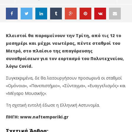
Kλειστοί θα παραμείνουν την Τρίτη, από τις 12 το
μεσημέρι και μέχρι νεωτέρας, πέντε σταθμοί του
Μετρό, στο πλαίσιο της απαγόρευσης
συναθροίσεων για τον εορτασμό του Πολυτεχνείου,
λόγω Covid.
Συγκεκριμένα, δε θα λειτουργήσουν προσωρινά οι σταθμοί
«Oμόνοια», «Πανεπιστήμιο», «Σύνταγμα», «Eυαγγελισμός» και
«Μέγαρο Μουσικής».
ΔΙΑΒΑΖΕΤΕ ΤΩΡΑ
Τη σχετική εντολή έδωσε η Ελληνική Αστυνομία.
ΜΕΤΡΟ: ΚΛΕΙΝΟΥΝ ΠΡΟΣΩΡΙΝΑ ΠΕΝΤΕ ΣΤΑΘΜΟΙ ΤΗΝ
ΜΕ
ΠΗΓΗ: www.naftemporiki.gr
ΤΡΙΤΗ
16
Νο
16
Σχετικά Άρθρα: