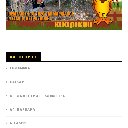
ΜΕΤΡΟ: ΣΤΑΣΗ ΕΡΓΑΣΙΑΣ ΣΤΙΣ 24/3 ΑΠΟ ΤΙΣ 21:00
23 Μαρτίου 2023
0
maxitis-
online
ΚΑΤΗΓΟΡΙΕΣ
LE GENERAL
XΑΪΔΆΡΙ
ΆΓ. ΑΝΆΡΓΥΡΟΙ – KΑΜΑΤΕΡΌ
ΑΓ. ΒΑΡΒΆΡΑ
ΑΙΓΆΛΕΩ