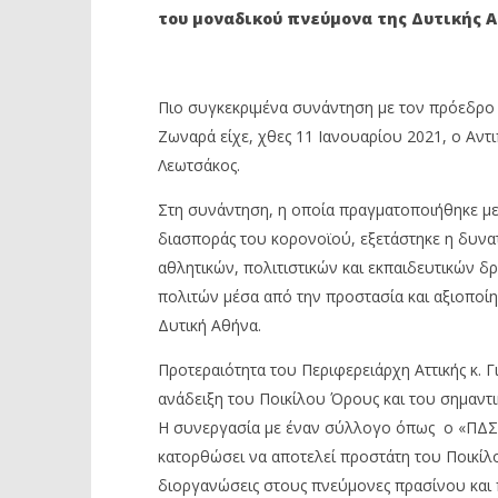
του μοναδικού πνεύμονα της Δυτικής Α
ΟΡΟΥΣ ΜΕ ΤΟΝ «ΠΔΣ ΟΔΥΣΣΕΑ»
12
Ιανουαρίο
12
2021
Ιανουαρίου
Maxitis
2021
Petroupolis
Maxitis
Πιο συγκεκριμένα συνάντηση με τον πρόεδρ
Petroupolis
Ζωναρά είχε, χθες 11 Ιανουαρίου 2021, ο Αντ
Λεωτσάκος.
Στη συνάντηση, η οποία πραγματοποιήθηκε μ
διασποράς του κορονοϊού, εξετάστηκε η δυν
αθλητικών, πολιτιστικών και εκπαιδευτικών δ
πολιτών μέσα από την προστασία και αξιοποί
Δυτική Αθήνα.
Προτεραιότητα του Περιφερειάρχη Αττικής κ. Γ
ανάδειξη του Ποικίλου Όρους και του σημαντ
Η συνεργασία με έναν σύλλογο όπως ο «ΠΔΣ 
κατορθώσει να αποτελεί προστάτη του Ποικίλο
διοργανώσεις στους πνεύμονες πρασίνου και π