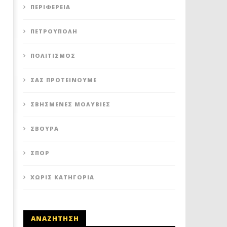
ΠΕΡΙΦΈΡΕΙΑ
12
12
Ιανουαρίου
Ιανουαρίου
2021
2021
ΠΕΤΡΟΎΠΟΛΗ
Maxitis
Maxitis
Petroupolis
Petroupolis
ΠΟΛΙΤΙΣΜΌΣ
ΣΑΣ ΠΡΟΤΕΊΝΟΥΜΕ
ΣΒΗΣΜΈΝΕΣ ΜΟΛΥΒΙΈΣ
ΣΒΟΎΡΑ
ΣΠΟΡ
ΧΩΡΊΣ ΚΑΤΗΓΟΡΊΑ
ΑΝΑΖΗΤΗΣΗ