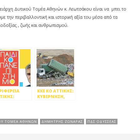
ειάρχη Δυτικού Τομέα Αθηνών κ. Λεωτσάκου είναι να μπει το
ε την περιβαλλοντική και ιστορική αξία του μέσα από τα
ιοδοξίας , ζωής και ανθρωπισμού.
ΡΙΦΕΡΕΙΑ
ΚΚΕ ΚΟ ΑΤΤΙΚΗΣ:
ΤΙΚΗΣ:
ΚΥΒΕΡΝΗΣΗ,
ΧΕΤΑΙ ΤΟ
ΠΕΡΙΦΕΡΕΙΑ ΚΑΙ
ΑΙΔΙΚΟ
ΕΔΣΝΑ
ΝΕΠΙΣΤΗΜΙΟ»
ΣΥΝΕΧΙΖΟΥΝ ΤΟ
ΕΓΚΛΗΜΑ ΤΗΣ
ΚΟΥ ΤΟΜΕΑ ΑΘΗΝΩΝ
ΔΗΜΗΤΡΗΣ ΖΩΝΑΡΑΣ
ΠΔΣ ΟΔΥΣΣΕΑΣ
ΧΩΜΑΤΕΡΗΣ ΕΝ
ΜΕΣΩ
ΠΑΝΔΗΜΙΑΣ