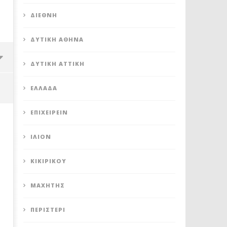
ΔΙΕΘΝΉ
ΔΥΤΙΚΉ ΑΘΉΝΑ
ΔΥΤΙΚΉ ΑΤΤΙΚΉ
ΕΛΛΆΔΑ
ΕΠΙΧΕΙΡΕΊΝ
ΊΛΙΟΝ
ΚΙΚΙΡΙΚΟΥ
ΜΑΧΗΤΗΣ
ΠΕΡΙΣΤΈΡΙ
Έναρξη του προγράμματος
Δύναμη Ζωής: Αλήθεια δε
ανακύκλωσης στο Πάρκο Τρίτση
πολιτική ευθύνη κ. Πατο