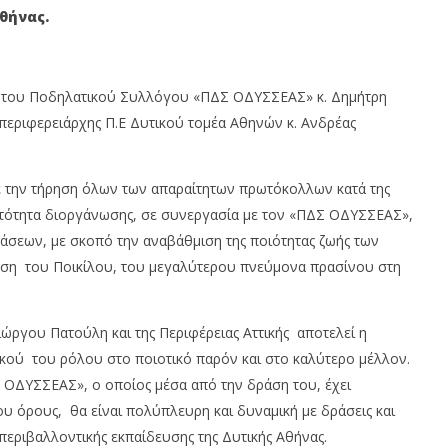
θήνας.
12
υ
Ιανουαρίου
2021
Maxitis
Petroupolis
ο του Ποδηλατικού Συλλόγου «ΠΔΣ ΟΔΥΣΣΕΑΣ» κ. Δημήτρη
ιπεριφερειάρχης Π.Ε Δυτικού τομέα Αθηνών κ. Ανδρέας
ε την τήρηση όλων των απαραίτητων πρωτόκολλων κατά της
ατότητα διοργάνωσης, σε συνεργασία με τον «ΠΔΣ ΟΔΥΣΣΕΑΣ»,
ράσεων, με σκοπό την αναβάθμιση της ποιότητας ζωής των
ηση του Ποικίλου, του μεγαλύτερου πνεύμονα πρασίνου στη
ιώργου Πατούλη και της Περιφέρειας Αττικής αποτελεί η
ικού του ρόλου στο ποιοτικό παρόν και στο καλύτερο μέλλον.
ΟΔΥΣΣΕΑΣ», ο οποίος μέσα από την δράση του, έχει
υ όρους, θα είναι πολύπλευρη και δυναμική με δράσεις και
εριβαλλοντικής εκπαίδευσης της Δυτικής Αθήνας.