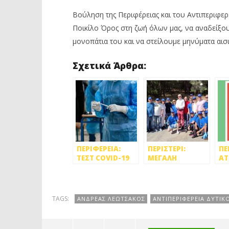
Βούληση της Περιφέρειας και του Αντιπεριφερ
Ποικίλο Όρος στη ζωή όλων μας, να αναδείξουμ
μονοπάτια του και να στείλουμε μηνύματα αισ
Σχετικά Άρθρα:
ΠΕΡΙΦΕΡΕΙΑ:
ΠΕΡΙΣΤΕΡΙ:
ΠΕ
ΤΕΣΤ COVID-19
ΜΕΓΑΛΗ
ΑΤ
ΣΤΟΥΣ
ΣΥΜΜΕΤΟΧΗ
ΕΡ
ΥΠΑΛΛΗΛΟΥΣ
ΕΘΕΛΟΝΤΩΝ
«Π
ΤΗΣ
ΣΤΟΝ
ΠΑ
ΑΝΤΙΠΕΡΙΦΕΡΕΙΑΣ
ΚΑΘΑΡΙΣΜΟ ΤΟΥ
TAGS:
ΑΝΔΡΕΑΣ ΛΕΩΤΣΑΚΟΣ
ΑΝΤΙΠΕΡΙΦΕΡΕΙΑ ΔΥΤΙ
ΔΥΤΙΚΟΥ ΤΟΜΕΑ
ΠΟΙΚΙΛΟΥ
ΑΘΗΝΩΝ
ΌΡΟΥΣ