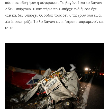
πόσο σφοδρή ήταν η σύγκρουση. Το βαγόνι 1 και το βαγόνι
2 δεν υπάρχουν. Η καφετέρια που υπήρχε ενδιάμεσα έχει
καεί και δεν υπάρχει. Οι ρόδες τους δεν υπάρχουν όλα είναι
μία άμορφη μάζα. Το 3ο βαγόνι είναι “στραπατσαρισμένο”, και
το 4″.