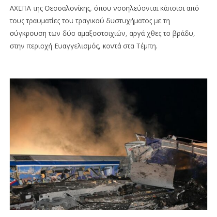
ΑΧΕΠΑ της Θεσσαλονίκης, όπου νοσηλεύονται κάποιοι από
τους τραυματίες του τραγικού δυστυχήματος με τη
σύγκρουση των δύο αμαξοστοιχιών, αργά χθες το βράδυ,
στην περιοχή Ευαγγελισμός, κοντά στα Τέμπη.