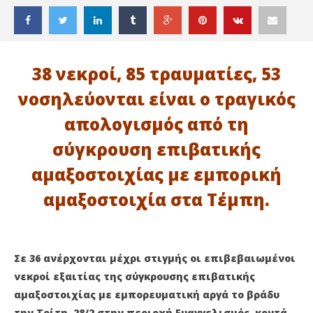
38 νεκροί, 85 τραυματίες, 53
νοσηλεύονται είναι ο τραγικός
απολογισμός από τη
σύγκρουση επιβατικής
αμαξοστοιχίας με εμπορική
αμαξοστοιχία στα Τέμπη.
ΔΙΑΒΑΖΕΤΕ ΤΩΡΑ
Σε 36 ανέρχονται μέχρι στιγμής οι επιβεβαιωμένοι
ΤΡΑΓΩΔΙΑ ΜΕ ΣΥΓΚΡΟΥΣΗ ΤΡΕΝΩΝ ΣΤΑ ΤΕΜΠΗ
ΜΕ
νεκροί εξαιτίας της σύγκρουσης επιβατικής
1
1
Μαρτίου
Μα
αμαξοστοιχίας με εμπορευματική αργά το βράδυ
2023
202
maxitis-
m
την Τρίτη 28/2 στην περιοχή Ευαγγελισμός, κοντά