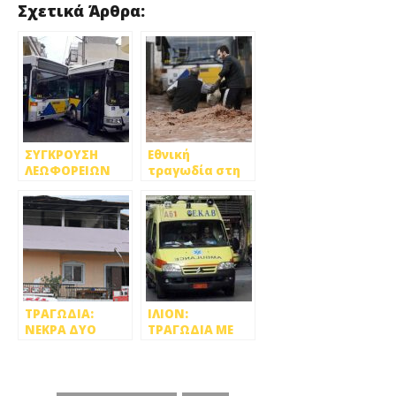
Σχετικά Άρθρα:
ΣΥΓΚΡΟΥΣΗ
Εθνική
ΛΕΩΦΟΡΕΙΩΝ
τραγωδία στη
ΣΤΟ ΑΙΓΑΛΕΩ ΜΕ
Δυτική Αττική!
ΤΡΑΥΜΑΤΙΕΣ
ΤΡΑΓΩΔΙΑ:
ΙΛΙΟΝ:
ΝΕΚΡΑ ΔΥΟ
ΤΡΑΓΩΔΙΑ ΜΕ
ΠΑΙΔΙΑ ΜΕΤΑ
ΑΓΟΡΑΚΙ 2,5
ΑΠΟ ΦΩΤΙΑ
ΕΤΩΝ! ΕΠΑΘΕ
ΑΣΦΥΞΙΑ
ΠΑΙΖΟΝΤΑΣ