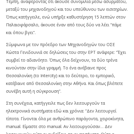
Τέμπη, αναφέροντας ότι άκουσε συνομιλία μέσω ασυρμάτου,
μεταξύ του μηχανοδηγού και του υπεύθυνου των εισιτηρίων.
Όπως κατήγγειλε, ενώ υπήρξε καθυστέρηση 15 λεπτών στον
Παλαιοφάρσαλο, άκουσε έναν από τους δύο να λέει “πάμε
και όπου βγει”.
Σύμφωνα με τον πρόεδρο των Μηχανοδηγών του ΟΣΕ
Κώστα Γενιδουνιά σε δηλώσεις του στην ΕΡΤ ανάφερε: “Έχει
συμβεί το αδιανόητο. Όπως όλα δείχνουν, τα δύο τρένα
κινούνταν στην ίδια γραμμή. Το ένα ανέβαινε προς
Θεσσαλονίκη (το Intercity) και το δεύτερο, το εμπορικό,
κατέβαινε από Θεσσαλονίκη στην Αθήνα. Και όπως βλέπετε
συνέβη αυτή η σύγκρουση”.
Στη συνέχεια, κατήγγειλε πως δεν λειτουργούν τα
ηλεκτρονικά συστήματα εδώ και χρόνια: “Δεν λειτουργεί
τίποτα. Γίνονται όλα με ανθρώπινο παράγοντα, χειροκίνητα,
manual. Είμαστε στο manual. Αν λειτουργούσαν… Δεν