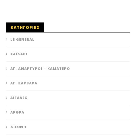
ΚΑΤΗΓΟΡΙΕΣ
LE GENERAL
XΑΪΔΆΡΙ
ΆΓ. ΑΝΆΡΓΥΡΟΙ – KΑΜΑΤΕΡΌ
ΑΓ. ΒΑΡΒΆΡΑ
ΑΙΓΆΛΕΩ
ΆΡΘΡΑ
ΔΙΕΘΝΉ