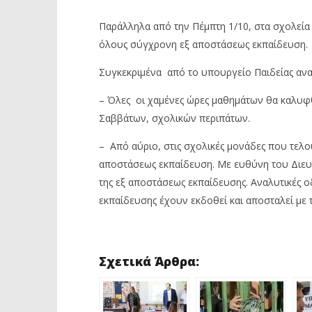
ΥΠ. ΠΑΙΔΕΙΑΣ: ΜΑΘΗΜΑΤΑ ΑΡΓΙΕΣ
ΜΕΤΡΟ: Σ
Παράλληλα από την Πέμπτη 1/10, στα σχολεία
ΚΑΙ ΣΑΒΒΑΤΑ ΓΙΑ ΤΗΝ
ΑΠΟ ΤΙΣ 2
ΑΝΑΠΛΗΡΩΣΗ ΤΩΝ ΧΑΜΕΝΩΝ
όλους σύγχρονη εξ αποστάσεως εκπαίδευση.
30
ΩΡΩΝ ΑΠΟ ΤΙΣ ΚΑΤΑΛΗΨΕΙΣ
Σεπτεμβρί
2020
Συγκεκριμένα από το υπουργείο Παιδείας ανα
30
Maxitis
Σεπτεμβρίου
Petroupolis
2020
– Όλες οι χαμένες ώρες μαθημάτων θα καλυφθ
Maxitis
Petroupolis
Σαββάτων, σχολικών περιπάτων.
– Από αύριο, στις σχολικές μονάδες που τελ
αποστάσεως εκπαίδευση. Με ευθύνη του Διευθ
της εξ αποστάσεως εκπαίδευσης. Αναλυτικές ο
εκπαίδευσης έχουν εκδοθεί και αποσταλεί με 
Σχετικά Άρθρα: