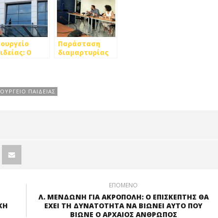
ουργείο
Παράσταση
ιδείας: Ο
διαμαρτυρίας
μαρχος
στο υπουργείο
τρούπολης
Παιδείας για
ειλε να
την μη
ωρίζει τη
εφαρμογή της
ΟΥΡΓΕΙΟ ΠΑΙΔΕΙΑΣ
αδικασία!
δίχρονης
Προσχολικής
Αγωγής
ΕΠΟΜΕΝΟ
Λ. ΜΕΝΔΩΝΗ ΓΙΑ ΑΚΡΟΠΟΛΗ: Ο ΕΠΙΣΚΕΠΤΗΣ ΘΑ
ΚΗ
ΕΧΕΙ ΤΗ ΔΥΝΑΤΟΤΗΤΑ ΝΑ ΒΙΩΝΕΙ ΑΥΤΟ ΠΟΥ
ΒΙΩΝΕ Ο ΑΡΧΑΙΟΣ ΑΝΘΡΩΠΟΣ