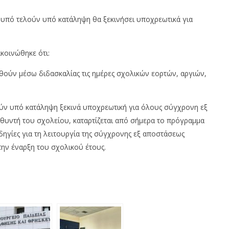
ΤΑΣΗ ΕΡΓΑΣΙΑΣ ΣΤΙΣ 24/3
«ΦΩΤΟΒΟΛΤΑΪΚΑ ΣΤΗ ΣΤΕΓΗ»:
 υπό τελούν υπό κατάληψη θα ξεκινήσει υποχρεωτικά για
1:00
ΤΟΝ ΑΠΡΙΛΙΟ ΑΝΟΙΓΕΙ Η
ΠΛΑΤΦΟΡΜΑ ΓΙΑ ΤΙΣ ΑΙΤΗΣΕΙΣ
ου
30
Σεπτεμβρίου
κοινώθηκε ότι:
2020
Maxitis
ούν μέσω διδασκαλίας τις ημέρες σχολικών εορτών, αργιών,
Petroupolis
ούν υπό κατάληψη ξεκινά υποχρεωτική για όλους σύγχρονη εξ
υντή του σχολείου, καταρτίζεται από σήμερα το πρόγραμμα
δηγίες για τη λειτουργία της σύγχρονης εξ αποστάσεως
την έναρξη του σχολικού έτους.