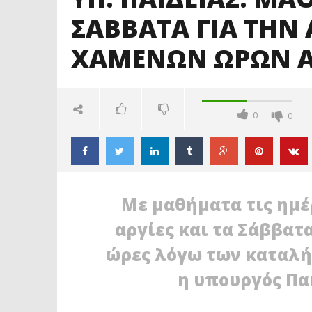
ΣΑΒΒΑΤΑ ΓΙΑ ΤΗΝ
ΧΑΜΕΝΩΝ ΩΡΩΝ Α
0
0
Με μαθήματα τις ημέ
αργίες και τα Σάββατ
ώρες λόγω των καταλή
η υπουργός Πα
ΔΙΑΒΑΖΕΤΕ ΤΩΡΑ