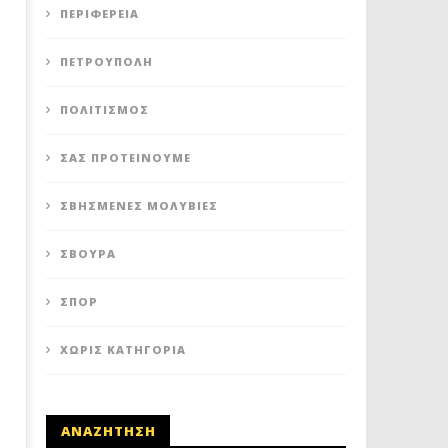
ΠΕΡΙΦΈΡΕΙΑ
ΤΕΜΠΗ: ΞΕΠΕΡΝΟΥΝ ΤΟΥΣ 40, ΟΙ
ΤΡΑΓΩΔΙΑ ΜΕ ΣΥΓΚΡΟΥΣΗ
ΝΕΚΡΟΙ ΑΠΟ ΤΗ ΦΟΝΙΚΗ
ΣΤΑ ΤΕΜΠΗ
ΣΥΓΚΡΟΥΣΗ ΤΩΝ ΤΡΕΝΩΝ
ΠΕΤΡΟΎΠΟΛΗ
30
Σεπτεμβρίου
30
2020
Σεπτεμβρίου
Maxitis
ΠΟΛΙΤΙΣΜΌΣ
2020
Petroupolis
Maxitis
Petroupolis
ΣΑΣ ΠΡΟΤΕΊΝΟΥΜΕ
ΣΒΗΣΜΈΝΕΣ ΜΟΛΥΒΙΈΣ
ΣΒΟΎΡΑ
ΣΠΟΡ
ΧΩΡΊΣ ΚΑΤΗΓΟΡΊΑ
ΑΝΑΖΗΤΗΣΗ