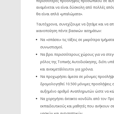
περισσότερες προσλήψεις προσωπικού σε αυτόν
αναμένεται να είναι δύσκολη από πολλές απόψ
θα είναι απλά «μπαλώματα».
Ταυτόχρονα, συνεχίζουμε να ζητάμε και να απ
ικανοποίηση πέντε βασικών αιτημάτων:
Να «σπάσει» τις τάξεις σε μικρότερα τμήμα
συνωστισμοί.
Να βρει περισσότερους χώρους για να στεγα
ρόλος της Τοπικής Αυτοδιοίκησης, διότι υ
και ανεκμετάλλευτοι για χρόνια.
Να προχωρήσει άμεσα σε μόνιμες προσλήψε
δρομολογηθεί 10.500 μόνιμες προσλήψεις σ
αυξημένο αριθμό Αναπληρωτών ώστε να κα
Να χορηγήσει έκτακτο κονδύλι από τον Προ
εκπαιδευτικούς και μαθητές που ανήκουν σ
μασκών και αντισηπτικών.