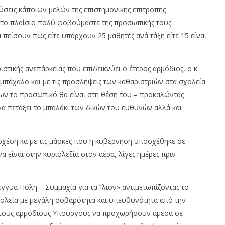
ώσεις κάποιων μελών της επιστημονικής επιτροπής
στο πλαίσιο πολύ φοβούμαστε της προσωπικής τους
πείσουν πως είτε υπάρχουν 25 μαθητές ανά τάξη είτε 15 είναι
ριστικής ανεπάρκειας που επιδεικνύει ο έτερος αρμόδιος, ο κ.
 μπάχαλο και με τις προσλήψεις των καθαριστριών στα σχολεία
ων το προσωπικό θα είναι στη θέση του – προκαλώντας
 να πετάξει το μπαλάκι των δικών του ευθυνών αλλά και
σχέση κα με τις μάσκες που η κυβέρνηση υποσχέθηκε σε
α είναι στην κυριολεξία στον αέρα, λίγες ημέρες πριν
γγυα Πόλη – Συμμαχία για τα Ίλιον» αντιμετωπίζοντας το
 σχολεία με μεγάλη σοβαρότητα και υπευθυνότητα από την
ι τους αρμόδιους Υπουργούς να προχωρήσουν άμεσα σε