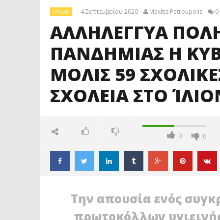
4 Σεπτεμβρίου 2020
Maxitis Petroupolis
0
ΊΛΙΟΝ
ΑΛΛΗΛΕΓΓΥΑ ΠΟΛΗ
ΠΑΝΔΗΜΙΑΣ Η ΚΥ
ΜΟΛΙΣ 59 ΣΧΟΛΙΚΕΣ
ΣΧΟΛΕΙΑ ΣΤΟ ΊΛΙΟ
0
0
Tην απουσία ενός συγκ
πρωτοκόλλων υγιεινής