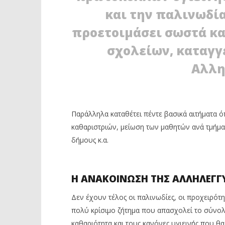
και την παλινωδία
προετοιμάσει σωστά κα
σχολείων, καταγγ
ΔΙΑΒΑΖΕΤΕ ΤΩΡΑ
Αλλη
ΑΛΛΗΛΕΓΓΥΑ ΠΟΛΗ: «ΕΝ ΜΕΣΩ
ΙΛΙΟΝ: Η
ΠΑΝΔΗΜΙΑΣ Η ΚΥΒΕΡΝΗΣΗ
ΠΑΡΑΒΑΤ
ΠΡΟΒΛΕΠΕΙ ΜΟΛΙΣ 59 ΣΧΟΛΙΚΕΣ
ΠΡΟΒΛΗΜ
ΚΑΘΑΡΙΣΤΡΙΕΣ ΓΙΑ 77 ΣΧΟΛΕΙΑ ΣΤΟ
4
ΊΛΙΟΝ»
Σεπτεμβρί
Παράλληλα καταθέτει πέντε βασικά αιτήματα 
2020
4
Maxitis
Σεπτεμβρίου
καθαριστριών, μείωση των μαθητών ανά τμήμ
Petroupolis
2020
δήμους κ.α.
Maxitis
Petroupolis
Η ΑΝΑΚΟΙΝΩΣΗ ΤΗΣ ΑΛΛΗΛΕΓΓ
Δεν έχουν τέλος οι παλινωδίες, οι προχειρότη
πολύ κρίσιμο ζήτημα που απασχολεί το σύνολο
καθαριότητα και τους κανόνες υγιεινής που θ