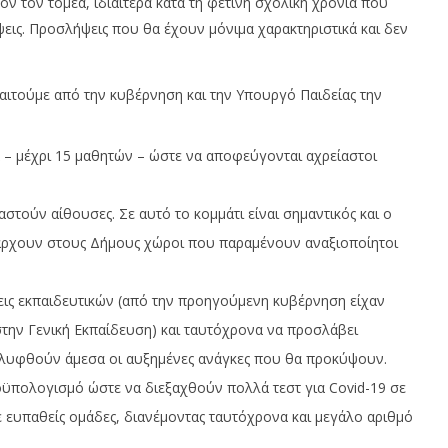
 τον τομέα, ιδιαίτερα κατά τη φετινή σχολική χρονιά που
εις. Προσλήψεις που θα έχουν μόνιμα χαρακτηριστικά και δεν
αιτούμε από την κυβέρνηση και την Υπουργό Παιδείας την
τα – μέχρι 15 μαθητών – ώστε να αποφεύγονται αχρείαστοι
στούν αίθουσες. Σε αυτό το κομμάτι είναι σημαντικός και ο
πάρχουν στους Δήμους χώροι που παραμένουν αναξιοποίητοι
ις εκπαιδευτικών (από την προηγούμενη κυβέρνηση είχαν
την Γενική Εκπαίδευση) και ταυτόχρονα να προσλάβει
λυφθούν άμεσα οι αυξημένες ανάγκες που θα προκύψουν.
ϋπολογισμό ώστε να διεξαχθούν πολλά τεστ για Covid-19 σε
ε ευπαθείς ομάδες, διανέμοντας ταυτόχρονα και μεγάλο αριθμό