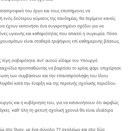
αταστροφικό του έργο και τους επιστήμονες να
 ενός δεύτερου κύματος της πανδημίας, θα περίμενε κανείς
 να έχουν εκπονήσει ένα συγκροτημένο σχέδιο για να
νες υγιεινής και καθαριότητας που απαιτεί η συγκυρία. Πόσο
κρουσμάτων είναι σταθερά τριψήφιος επί καθημερινής βάσεως,
 λίγη σοβαρότητα. Αντ’ αυτού είδαμε τον Υπουργό
αιχνίδια προσπαθώντας να βαφτίσει το κρέας ψάρι: επιχείρησε
νέωση των συμβάσεων και την επαναπρόσληψη του ίδιου
ηφθεί κατά την έναρξη και της περσινής σχολικής περιόδου
Υπουργός και η κυβέρνηση του, για να κατανοήσουν ότι ακριβώς
γκες καθ’ όλη τη φετινή σχολική χρονιά θα είναι ιδιαίτερα
δώ στο Ίλιον, με ένα σύνολο 77 σχολείων και στις δύο