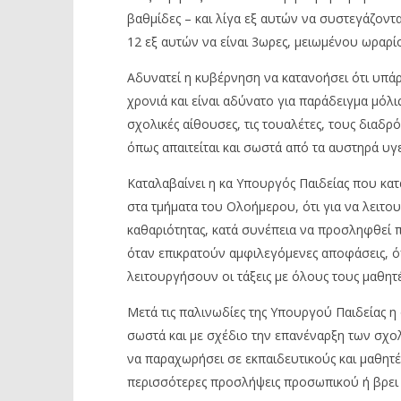
βαθμίδες – και λίγα εξ αυτών να συστεγάζονται
12 εξ αυτών να είναι 3ωρες, μειωμένου ωραρί
Αδυνατεί η κυβέρνηση να κατανοήσει ότι υπάρ
χρονιά και είναι αδύνατο για παράδειγμα μόλι
σχολικές αίθουσες, τις τουαλέτες, τους διαδρό
όπως απαιτείται και σωστά από τα αυστηρά υγ
Καταλαβαίνει η κα Υπουργός Παιδείας που κατά
στα τμήματα του Ολοήμερου, ότι για να λειτο
καθαριότητας, κατά συνέπεια να προσληφθεί 
όταν επικρατούν αμφιλεγόμενες αποφάσεις, όπ
λειτουργήσουν οι τάξεις με όλους τους μαθητές
Μετά τις παλινωδίες της Υπουργού Παιδείας η 
σωστά και με σχέδιο την επανέναρξη των σχολ
να παραχωρήσει σε εκπαιδευτικούς και μαθητέ
περισσότερες προσλήψεις προσωπικού ή βρει 