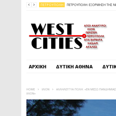
ΠΕΤΡΟΎΠΟΛΗ
ΆΓ. ΑΝΆΡΓΥΡΟΙ - KΑΜΑΤΕΡΌ
ΠΕΤΡΟΎΠΟΛΗ
ΠΕΤΡΟΎΠΟΛΗ
ΔΥΤΙΚΉ ΑΤΤΙΚΉ
ΚΑΙΡΟΣ: ΕΡΧΟΝΤΑΙ ΧΙΟΝΙΑ
ΠΕΤΡΟΎΠΟΛΗ
ΑΡΧΙΚΉ
ΔΥΤΙΚΉ ΑΘΉΝΑ
ΔΥΤΙ
HOME
ΊΛΙΟΝ
ΑΛΛΗΛΕΓΓΥΑ ΠΟΛΗ: «ΕΝ ΜΕΣΩ ΠΑΝΔΗΜΙΑΣ Η
ΊΛΙΟΝ»