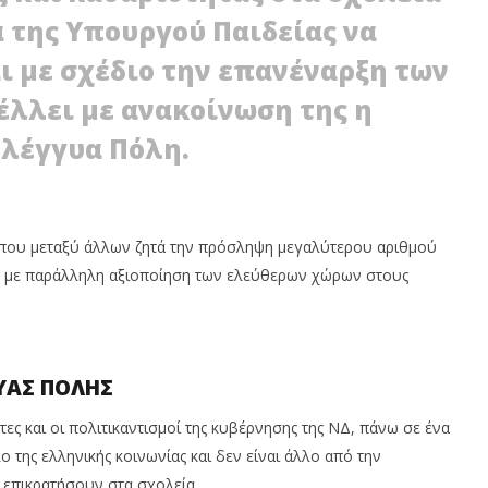
 της Υπουργού Παιδείας να
ι με σχέδιο την επανέναρξη των
έλλει με ανακοίνωση της η
λέγγυα Πόλη.
 ΝΕΑΝΙΚΗ
ΙΛΙΟΝ: ΕΠΙΒΑΙΝΟΝΤΕΣ ΣΕ ΛΕΥΚΟ
ΙΚΟΤΗΤΑ
ΒΑΝ ΕΠΙΧΕΙΡΗΣΑΝ ΝΑ
ΑΤΙΖΕΙ
ΠΑΡΕΝΟΧΛΗΣΟΥΝ ΜΑΘΗΤΕΣ
4
ου
Σεπτεμβρίου
όπου μεταξύ άλλων ζητά την πρόσληψη μεγαλύτερου αριθμού
2020
Maxitis
α με παράλληλη αξιοποίηση των ελεύθερων χώρων στους
Petroupolis
ΥΑΣ ΠΟΛΗΣ
τες και οι πολιτικαντισμοί της κυβέρνησης της ΝΔ, πάνω σε ένα
 της ελληνικής κοινωνίας και δεν είναι άλλο από την
α επικρατήσουν στα σχολεία.