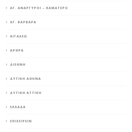
ΆΓ. ΑΝΆΡΓΥΡΟΙ – KΑΜΑΤΕΡΌ
ΑΓ. ΒΑΡΒΆΡΑ
ΑΙΓΆΛΕΩ
ΆΡΘΡΑ
ΔΙΕΘΝΉ
ΔΥΤΙΚΉ ΑΘΉΝΑ
ΔΥΤΙΚΉ ΑΤΤΙΚΉ
ΕΛΛΆΔΑ
ΕΠΙΧΕΙΡΕΊΝ