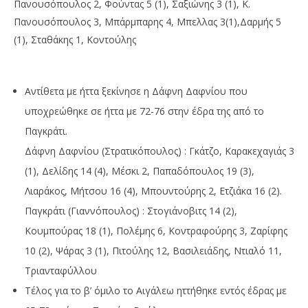
11
11
Πανουσόπουλος 2, Φούντας 5 (1), Σαξιώνης 3 (1), Κ.
Οκτωβρίου
Οκ
Πανουσόπουλος 3, Μπάρμπαρης 4, Μπελλας 3(1),Δαρμής 5
2022
202
Maxitis
M
(1), Σταθάκης 1, Κοντούλης
Petroupolis
Pet
Αντίθετα με ήττα ξεκίνησε η Δάφνη Δαφνίου που
υποχρεώθηκε σε ήττα με 72-76 στην έδρα της από το
Παγκράτι.
Δάφνη Δαφνίου (Στρατικόπουλος) : Γκάτζο, Καρακεχαγιάς 3
(1), Δελίδης 14 (4), Μέσκι 2, Παπαδόπουλος 19 (3),
Λιαράκος, Μήτσου 16 (4), Μπουντούρης 2, Ετζιάκα 16 (2).
Παγκράτι (Γιαννόπουλος) : Στογιάνοβιτς 14 (2),
Κουμπούρας 18 (1), Πολέμης 6, Κοντραφούρης 3, Ζαρίφης
10 (2), Ψάρας 3 (1), Πιτούλης 12, Βασιλειάδης, Ντιαλό 11,
Τριανταφύλλου
Τέλος για το β’ όμιλο το Αιγάλεω ηττήθηκε εντός έδρας με