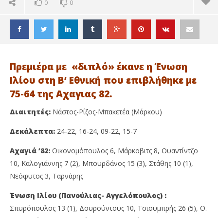
0
0
Πρεμιέρα με «διπλό» έκανε η Ένωση
Ιλίου στη Β’ Εθνική που επιβλήθηκε με
75-64 της Αχαγιας 82.
Διαιτητές:
Νάστος-Ρίζος-Μπακετέα (Μάρκου)
Δεκάλεπτα:
24-22, 16-24, 09-22, 15-7
Αχαγιά ’82:
Οικονομόπουλος 6, Μάρκοβιτς 8, Ουαντίντζο
10, Καλογιάννης 7 (2), Μπουρδάνος 15 (3), Στάθης 10 (1),
Νεόφυτος 3, Ταρνάρης
ΔΙΑΒΑΖΕΤΕ ΤΩΡΑ
Ένωση Ιλίου (Πανούλιας- Αγγελόπουλος) :
Β’ ΕΘΝΙΚΗ: «ΔΙΠΛΟ» Η ΕΝΩΣΗ ΙΛΙΟΥ (75-64) ΣΤΗΝ
Ακ
ΑΧΑΓΙΑ
Αν
Σπυρόπουλος 13 (1), Δουρούντους 10, Τσιουμπρής 26 (5), Θ.