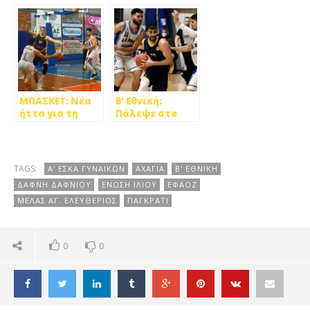
Ήττες για
57 την Αχαγιά
Αιγάλεω και
Ένωση Ιλίου
ΜΠΑΣΚΕΤ: Νέα
Β’ Εθνική:
ήττα για τη
Πάλεψε στο
Δάφνη Δ., νίκες
«Σαλούν» η
για Αιγάλεω και
Ένωση Ιλίου, 79-
Ένωση Ιλίου
86 από τον
Δαφνίου
Παπάγου
TAGS:
Α' ΕΣΚΑ ΓΥΝΑΙΚΩΝ
ΑΧΑΓΙΑ
Β' ΕΘΝΙΚΗ
ΔΑΦΝΗ ΔΑΦΝΙΟΥ
ΕΝΩΣΗ ΙΛΙΟΥ
ΕΦΑΟΖ
ΜΕΛΑΣ ΑΓ. ΕΛΕΥΘΕΡΙΟΣ
ΠΑΓΚΡΑΤΙ
0
0