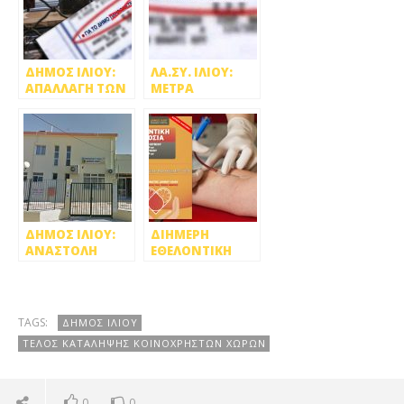
ΔΗΜΟΣ ΙΛΙΟΥ:
ΛΑ.ΣΥ. ΙΛΙΟΥ:
ΑΠΑΛΛΑΓΗ ΤΩΝ
ΜΕΤΡΑ
ΚΛΕΙΣΤΩΝ
ΑΝΑΚΟΥΦΙΣΗΣ
ΕΠΙΧΕΙΡΗΣΕΩΝ
ΤΩΝ ΚΑΤΟΙΚΩΝ
ΑΠΟ ΤΑ
ΑΠΟ ΤΗΝ
ΑΝΤΑΠΟΔΟΤΙΚΑ
ΠΑΝΔΗΜΙΑ
ΔΗΜΟΤΙΚΑ ΤΕΛΗ
ΔΗΜΟΣ ΙΛΙΟΥ:
ΔΙΗΜΕΡΗ
ΑΝΑΣΤΟΛΗ
ΕΘΕΛΟΝΤΙΚΗ
ΛΕΙΤΟΥΡΓΙΑΣ ΓΙΑ
ΑΙΜΟΔΟΣΙΑ
ΠΕΝΤΕ
ΣΤΟΝ ΔΗΜΟ
ΠΑΙΔΙΚΟΥΣ
ΙΛΙΟΥ
ΣΤΑΘΜΟΥΣ
TAGS:
ΔΗΜΟΣ ΙΛΙΟΥ
ΤΕΛΟΣ ΚΑΤΑΛΗΨΗΣ ΚΟΙΝΟΧΡΗΣΤΩΝ ΧΩΡΩΝ
0
0