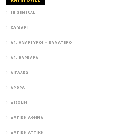
ΚΑΤΗΓΟΡΙΕΣ
LE GENERAL
XΑΪΔΆΡΙ
ΆΓ. ΑΝΆΡΓΥΡΟΙ – KΑΜΑΤΕΡΌ
ΑΓ. ΒΑΡΒΆΡΑ
ΑΙΓΆΛΕΩ
ΆΡΘΡΑ
ΔΙΕΘΝΉ
ΔΥΤΙΚΉ ΑΘΉΝΑ
ΔΥΤΙΚΉ ΑΤΤΙΚΉ