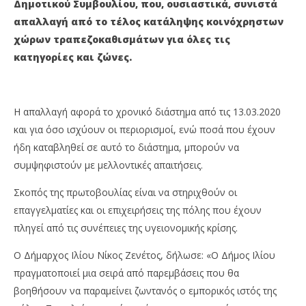
Δημοτικού Συμβουλίου, που, ουσιαστικά, συνιστά
ΚΟΙΝΟΧΡΗΣΤΩΝ ΧΩΡΩΝ ΑΠΟ ΤΟΝ ΔΗΜΟ ΙΛΙΟΥ
ΠΡ
απαλλαγή από το τέλος κατάληψης κοινόχρηστων
18
18
Φεβρουαρίου
Φε
χώρων τραπεζοκαθισμάτων για όλες τις
2021
202
κατηγορίες και ζώνες.
Maxitis
M
Petroupolis
Pet
Η απαλλαγή αφορά το χρονικό διάστημα από τις 13.03.2020
και για όσο ισχύουν οι περιορισμοί, ενώ ποσά που έχουν
ήδη καταβληθεί σε αυτό το διάστημα, μπορούν να
συμψηφιστούν με μελλοντικές απαιτήσεις.
Σκοπός της πρωτοβουλίας είναι να στηριχθούν οι
επαγγελματίες και οι επιχειρήσεις της πόλης που έχουν
πληγεί από τις συνέπειες της υγειονομικής κρίσης.
Ο Δήμαρχος Ιλίου Νίκος Ζενέτος, δήλωσε: «Ο Δήμος Ιλίου
πραγματοποιεί μια σειρά από παρεμβάσεις που θα
βοηθήσουν να παραμείνει ζωντανός ο εμπορικός ιστός της