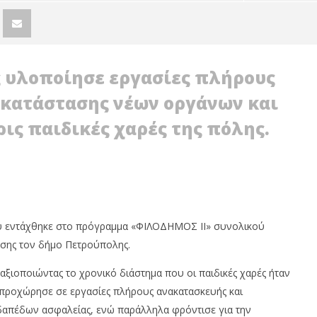
 υλοποίησε εργασίες πλήρους
γκατάστασης νέων οργάνων και
ις παιδικές χαρές της πόλης.
ΟΛΗ: ΕΞΟΡΜΗΣΗ ΤΗΣ
ΒΑΓ. ΣΙΜΟΣ: ΑΝΕΠΙΤΡΕΠΤΟ ΝΑ
ΜΟΤΙΚΗΣ ΑΡΧΗΣ ΣΤΑ
ΘΕΩΡΕΙΤΑΙ ΚΟΣΤΟΣ Η ΥΓΕΙΑ ΚΑΙ Η
υ εντάχθηκε στο πρόγραμμα «ΦΙΛΟΔΗΜΟΣ II» συνολικού
ΜΟΡΦΩΣΗ ΤΟΥ ΛΑΟΥ
σης τον δήμο Πετρούπολης.
30
Ιουνίου
2020
ξιοποιώντας το χρονικό διάστημα που οι παιδικές χαρές ήταν
Maxitis
Petroupolis
 προχώρησε σε εργασίες πλήρους ανακατασκευής και
δαπέδων ασφαλείας, ενώ παράλληλα φρόντισε για την