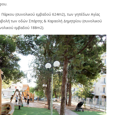
ρου.
κού Πάρκου (συνολικού εμβαδού 624m2), των γηπέδων Αγίας
υμβολή των οδών Σπάρτης & Καραολή Δημητρίου (συνολικού
υνολικού εμβαδού 188m2).