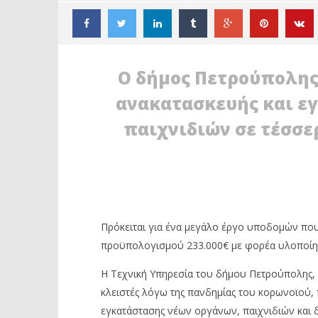
Ο δήμος Πετρούπολης
ανακατασκευής και ε
παιχνιδιών σε τέσσερ
ΔΙΑΒΑΖΕΤΕ ΤΩΡΑ
ΔΗΜΟΣ ΠΕΤΡΟΥΠΟΛΗΣ:
ΠΕΤΡΟΥΠ
ΑΝΑΚΑΤΑΣΚΕΥΗ ΤΕΣΣΑΡΩΝ
ΝΕΑΣ ΔΗ
Πρόκειται για ένα μεγάλο έργο υποδομών πο
ΠΑΙΔΙΚΩΝ ΧΑΡΩΝ
ΣΧΟΛΕΙΑ
προϋπολογισμού 233.000€ με φορέα υλοποίη
30
30
Ιουνίου
Ιουνίου
2020
2020
Η Τεχνική Υπηρεσία του δήμου Πετρούπολης, α
Maxitis
Maxitis
Petroupolis
Petroupolis
κλειστές λόγω της πανδημίας του κορωνοϊού,
εγκατάστασης νέων οργάνων, παιχνιδιών και 