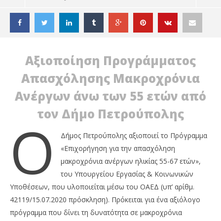
Αξιοποίηση Προγράμματος
Απασχόλησης Μακροχρόνια
Ανέργων άνω των 55 ετών από
τον Δήμο Πετρούπολης
Ο
Δήμος Πετρούπολης αξιοποιεί το Πρόγραμμα
«Επιχορήγηση για την απασχόληση
μακροχρόνια ανέργων ηλικίας 55-67 ετών»,
του Υπουργείου Εργασίας & Κοινωνικών
ΔΙΑΒΑΖΕΤΕ ΤΩΡΑ
Υποθέσεων, που υλοποιείται μέσω του ΟΑΕΔ (υπ’ αρίθμ.
ΔΙΚΑΙΩΜΑ ΣΥΝΤΑΞΙΟΔΟΤΗΣΗΣ ΣΕ 80 ΑΝΕΡΓΟΥΣ
ΠΕ
42119/15.07.2020 πρόσκληση). Πρόκειται για ένα αξιόλογο
ΑΡ
11
πρόγραμμα που δίνει τη δυνατότητα σε μακροχρόνια
Νοεμβρίου
11