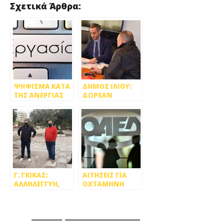
Σχετικά Άρθρα:
ΨΗΦΙΣΜΑ ΚΑΤΑ
ΔΗΜΟΣ ΙΛΙΟΥ:
ΤΗΣ ΑΝΕΡΓΙΑΣ
ΔΩΡΕΑΝ
ΑΠΟ ΕΝΕΡΓΟΥΣ
ΝΟΜΙΚΕΣ
ΠΟΛΙΤΕΣ
ΣΥΜΒΟΥΛΕΣ ΣΕ
ΣΥΝΤΑΞΙΟΥΧΟΥΣ,
ΕΡΓΑΖΟΜΕΝΟΥΣ
ΚΑΙ ΑΝΕΡΓΟΥΣ
Γ. ΓΚΙΚΑΣ:
ΑΙΤΗΣΕΙΣ ΓΙΑ
ΑΛΛΗΛΕΓΓΥΗ,
ΟΧΤΑΜΗΝΗ
ΣΕΒΑΣΜΟΣ ΚΑΙ
ΠΛΗΡΗ
ΔΙΚΑΙΩΜΑ ΣΤΗΝ
ΑΠΑΣΧΟΛΗΣΗ
ΙΣΟΤΙΜΗ
ΜΕΣΩ ΟΑΕΔ
ΣΥΜΜΕΤΟΧΗ