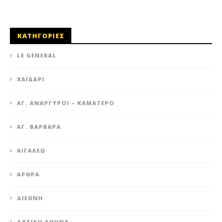
ΚΑΤΗΓΟΡΙΕΣ
LE GENERAL
XΑΪΔΆΡΙ
ΆΓ. ΑΝΆΡΓΥΡΟΙ – KΑΜΑΤΕΡΌ
ΑΓ. ΒΑΡΒΆΡΑ
ΑΙΓΆΛΕΩ
ΆΡΘΡΑ
ΔΙΕΘΝΉ
ΔΥΤΙΚΉ ΑΘΉΝΑ