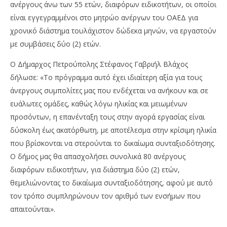
2021
Νο
ανέργους άνω των 55 ετών, διαφόρων ειδικοτήτων, οι οποίοι
Maxitis
202
Petroupolis
είναι εγγεγραμμένοι στο μητρώο ανέργων του ΟΑΕΔ για
M
Pet
χρονικό διάστημα τουλάχιστον δώδεκα μηνών, να εργαστούν
με συμβάσεις δύο (2) ετών.
Ο Δήμαρχος Πετρούπολης Στέφανος Γαβριήλ Βλάχος
δήλωσε: «Το πρόγραμμα αυτό έχει ιδιαίτερη αξία για τους
άνεργους συμπολίτες μας που ενδέχεται να ανήκουν και σε
ευάλωτες ομάδες, καθώς λόγω ηλικίας και μειωμένων
προσόντων, η επανένταξη τους στην αγορά εργασίας είναι
δύσκολη έως ακατόρθωτη, με αποτέλεσμα στην κρίσιμη ηλικία
που βρίσκονται να στερούνται το δικαίωμα συνταξιοδότησης.
Ο δήμος μας θα απασχολήσει συνολικά 80 ανέργους
διαφόρων ειδικοτήτων, για διάστημα δύο (2) ετών,
θεμελιώνοντας το δικαίωμα συνταξιοδότησης, αφού με αυτό
τον τρόπο συμπληρώνουν τον αριθμό των ενσήμων που
απαιτούνται».