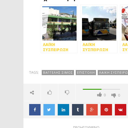
ΛΑΪΚΗ
ΛΑΪΚΗ
ΛΑ
ΣΥΣΠΕΙΡΩΣΗ
ΣΥΣΠΕΙΡΩΣΗ
ΣΥ
ΠΕΤΡ.: ΤΕΛΙΚΑ…
ΠΕΤΡ. : ΑΘΛΙΑ Η
ΠΕ
ΔΕΝ ΕΙΝΑΙ ΟΛΑ
ΕΙΚΟΝΑ ΣΤΙΣ
ΟΧ
ΕΤΟΙΜΑ!!!
ΣΥΓΚΟΙΝΩΝΙΕΣ
ΑΥ
ΔΗ
TAGS:
ΒΑΓΓΕΛΗΣ ΣΙΜΟΣ
ΕΠΙΣΤΟΛΗ
ΛΑΙΚΗ ΣΥΣΠΕΙΡ
ΤΕ
Φ
0
0
ΠΡΟΗΓΟΥΜΕΝΟ