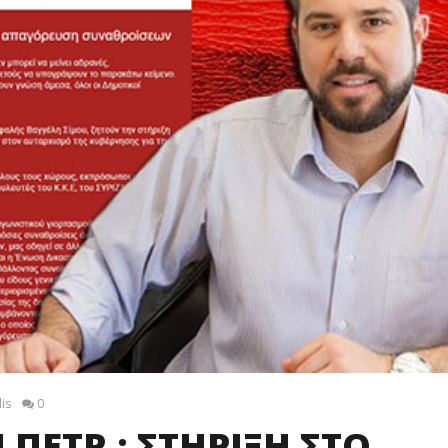
is
0
 ΠΕΤΡ.: ΣΤΗΡΙΞΗ ΣΤΟ