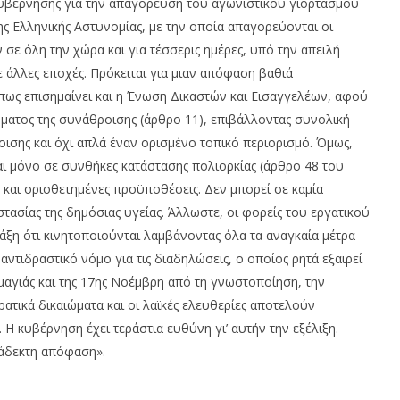
κυβέρνησης για την απαγόρευση του αγωνιστικού γιορτασμού
ς Ελληνικής Αστυνομίας, με την οποία απαγορεύονται οι
σε όλη την χώρα και για τέσσερις ημέρες, υπό την απειλή
άλλες εποχές. Πρόκειται για μιαν απόφαση βαθιά
όπως επισημαίνει και η Ένωση Δικαστών και Εισαγγελέων, αφού
ματος της συνάθροισης (άρθρο 11), επιβάλλοντας συνολική
ισης και όχι απλά έναν ορισμένο τοπικό περιορισμό. Όμως,
ι μόνο σε συνθήκες κατάστασης πολιορκίας (άρθρο 48 του
 και οριοθετημένες προϋποθέσεις. Δεν μπορεί σε καμία
ασίας της δημόσιας υγείας. Άλλωστε, οι φορείς του εργατικού
ράξη ότι κινητοποιούνται λαμβάνοντας όλα τα αναγκαία μέτρα
αντιδραστικό νόμο για τις διαδηλώσεις, ο οποίος ρητά εξαιρεί
ομαγιάς και της 17ης Νοέμβρη από τη γνωστοποίηση, την
ατικά δικαιώματα και οι λαϊκές ελευθερίες αποτελούν
 Η κυβέρνηση έχει τεράστια ευθύνη γι’ αυτήν την εξέλιξη.
ράδεκτη απόφαση».