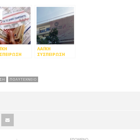
ΪΚΗ
ΛΑΪΚΗ
ΣΠΕΙΡΩΣΗ
ΣΥΣΠΕΙΡΩΣΗ
ΤΡΟΥΠΟΛΗΣ:
ΠΕΤΡ.: ΤΕΛΙΚΑ
Ι ΣΤΗΝ
ΠΟΙΟΣ ΚΛΕΙΝΕΙ
ΞΗΣΗ
ΤΙΣ ΔΟΜΕΣ
ΜΟΤΙΚΩΝ
ΑΘΛΗΤΙΣΜΟΥ-
ΩΣΗ
ΠΟΛΥΤΕΧΝΕΙΟ
ΛΩΝ ΚΑΙ
ΠΟΛΙΤΙΣΜΟΥ
ΟΡΩΝ
ΣΤΟ ΔΗΜΟ;
ΕΠΟΜΕΝΟ