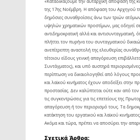
«Καταδικάζουμε την αυταρχική απόφαση της 
της 17ης Νοέμβρη. Η απόφαση του Αρχηγού τη
δημόσιες συναθροίσεις άνω των τριών ατόμων 
υψηλών χρηματικών προστίμων, μας οδηγεί σε 
αντιδημοκρατική αλλά και αντισυνταγματική, 
πλήττει τον πυρήνα του συνταγματικού δικαιώ
ανεπίτρεπτη αναστολή της ελευθερίας συνάθρο
τέτοιου είδους γενική απαγόρευση επιβάλλετα
Συντάγματος), και υπό αυστηρά περιορισμένες
περίπτωση να δικαιολογηθεί από λόγους προστ
και λαϊκού κινήματος έχουν αποδείξει στην π
προστασίας. Δεν καλύπτεται ούτε καν από τον 
τις συγκεντρώσεις για τις επετείους της Πρωτ
απαγόρευση ή τον περιορισμό τους. Τα δημοκρ
κατάκτηση του εργατικού και λαϊκού κινήματος.
Ακόμα και τώρα, πρέπει να αποσύρει την απα
Σχετικά Άρθρα: