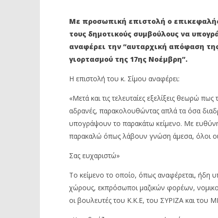
ΛΑΪΚΗ ΣΥΣΠΕΙΡΩΣΗ ΠΕΤΡ.: ΣΤΗΡΙΞΗ
ΠΕΤΡΟΥΠ
ΣΤΟ ΚΕΙΜΕΝΟ ΣΥΛΛΟΓΗΣ
ΝΕΑΣ ΔΗ
Με προσωπική επιστολή ο επικεφαλής
ΥΠΟΓΡΑΦΩΝ ΕΝΑΝΤΙΑ ΣΤΗΝ
ΣΧΟΛΕΙΑ
τους δημοτικούς συμβούλους να υπογρ
ΑΠΑΓΟΡΕΥΣΗ ΣΥΝΑΘΡΟΙΣΕΩΝ
16
αναφέρει την “αυταρχική απόφαση της
Νοεμβρίου
16
2020
Νοεμβρίου
γιορτασμού της 17ης Νοέμβρη”.
Maxitis
2020
Petroupolis
Maxitis
Η επιστολή του κ. Σίμου αναφέρει:
Petroupolis
«Μετά και τις τελευταίες εξελίξεις θεωρώ πω
αδρανές, παρακολουθώντας απλά τα όσα διαδ
υπογράψουν το παρακάτω κείμενο. Με ευθύνη
παρακαλώ όπως λάβουν γνώση άμεσα, όλοι οι
Σας ευχαριστώ»
Το κείμενο το οποίο, όπως αναφέρεται, ήδη 
χώρους, εκπρόσωποι μαζικών φορέων, νομικοί,
οι βουλευτές του Κ.Κ.Ε, του ΣΥΡΙΖΑ και του Μ