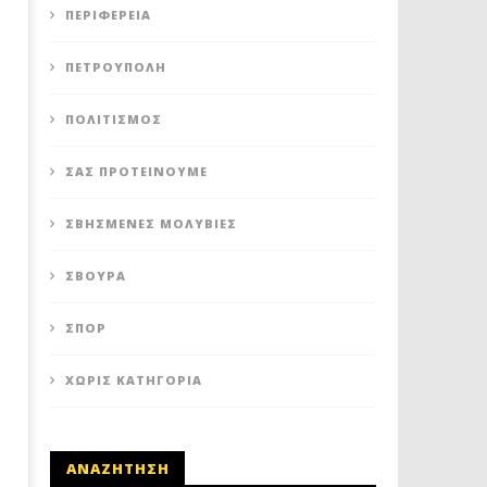
ΠΕΡΙΦΈΡΕΙΑ
ΠΕΤΡΟΥΠΟΛΗ: ΠΡΟΣΩΡΙΝΗ
ΠΕΤΡΟΥΠΟΛΗ: ΑΙΤΗΣΗ ΕΞΑ
ΑΝΑΣΤΟΛΗ ΛΕΙΤΟΥΡΓΙΑΣ ΤΟΥ
ΤΗΣ ΔΗΜΟΤΙΚΗΣ ΕΠΙΧΕΙΡ
ΚΥΛΙΚΕΙΟΥ ΣΤΟΝ ΠΟΛΥΧΩΡΟ
ΣΤΟ ΠΑΡΑΕΝΑ
ΠΕΤΡΟΎΠΟΛΗ
ΠΟΙΚΙΛΟ
16
Νοεμβρίου
16
ΠΟΛΙΤΙΣΜΌΣ
2020
Νοεμβρίου
Maxitis
2020
Petroupolis
Maxitis
ΣΑΣ ΠΡΟΤΕΊΝΟΥΜΕ
Petroupolis
ΣΒΗΣΜΈΝΕΣ ΜΟΛΥΒΙΈΣ
ΣΒΟΎΡΑ
ΣΠΟΡ
ΧΩΡΊΣ ΚΑΤΗΓΟΡΊΑ
ΑΝΑΖΗΤΗΣΗ