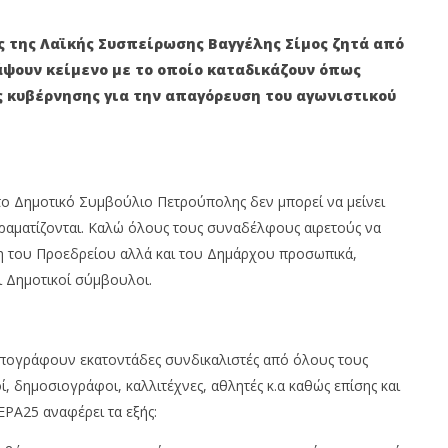
ΟΛΗ: ΕΞΟΡΜΗΣΗ ΤΗΣ
ΒΑΓ. ΣΙΜΟΣ: ΑΝΕΠΙΤΡΕΠΤΟ ΝΑ
ΜΟΤΙΚΗΣ ΑΡΧΗΣ ΣΤΑ
ΘΕΩΡΕΙΤΑΙ ΚΟΣΤΟΣ Η ΥΓΕΙΑ ΚΑΙ Η
 της Λαϊκής Συσπείρωσης Βαγγέλης Σίμος ζητά από
ΜΟΡΦΩΣΗ ΤΟΥ ΛΑΟΥ
άψουν κείμενο με το οποίο καταδικάζουν όπως
16
 κυβέρνησης για την απαγόρευση του αγωνιστικού
Νοεμβρίου
2020
Maxitis
Petroupolis
ς το Δημοτικό Συμβούλιο Πετρούπολης δεν μπορεί να μείνει
ραματίζονται. Καλώ όλους τους συναδέλφους αιρετούς να
 του Προεδρείου αλλά και του Δημάρχου προσωπικά,
 Δημοτικοί σύμβουλοι.
υπογράφουν εκατοντάδες συνδικαλιστές από όλους τους
 δημοσιογράφοι, καλλιτέχνες, αθλητές κ.α καθώς επίσης και
ΕΡΑ25 αναφέρει τα εξής: