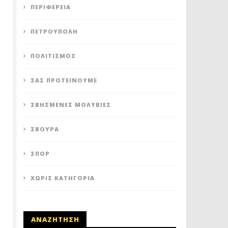
ΚΥΛΙΚΕΙΟΥ ΣΤΟΝ ΠΟΛΥΧΩΡΟ
ΣΤΟ ΠΑΡΑΕΝΑ
ΠΕΡΙΦΈΡΕΙΑ
ΠΟΙΚΙΛΟ
17
Αυγούστου
17
2020
ΠΕΤΡΟΎΠΟΛΗ
Αυγούστου
Maxitis
2020
Petroupolis
Maxitis
Petroupolis
ΠΟΛΙΤΙΣΜΌΣ
ΣΑΣ ΠΡΟΤΕΊΝΟΥΜΕ
ΣΒΗΣΜΈΝΕΣ ΜΟΛΥΒΙΈΣ
ΣΒΟΎΡΑ
ΣΠΟΡ
ΧΩΡΊΣ ΚΑΤΗΓΟΡΊΑ
ΑΝΑΖΗΤΗΣΗ