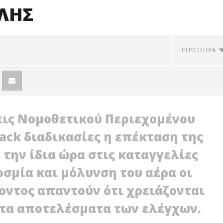
ΛΗΣ
ΠΕΡΙΣΟΤΕΡΑ
εις Νομοθετικού Περιεχομένου
ack διαδικασίες η επέκταση της
την ίδια ώρα στις καταγγελίες
σμία και μόλυνση του αέρα οι
ντος απαντούν ότι χρειάζονται
ν τα αποτελέσματα των ελέγχων.
ΟΛΗ: ΕΞΟΡΜΗΣΗ ΤΗΣ
ΒΑΓ. ΣΙΜΟΣ: ΑΝΕΠΙΤΡΕΠΤΟ ΝΑ
ΜΟΤΙΚΗΣ ΑΡΧΗΣ ΣΤΑ
ΘΕΩΡΕΙΤΑΙ ΚΟΣΤΟΣ Η ΥΓΕΙΑ ΚΑΙ Η