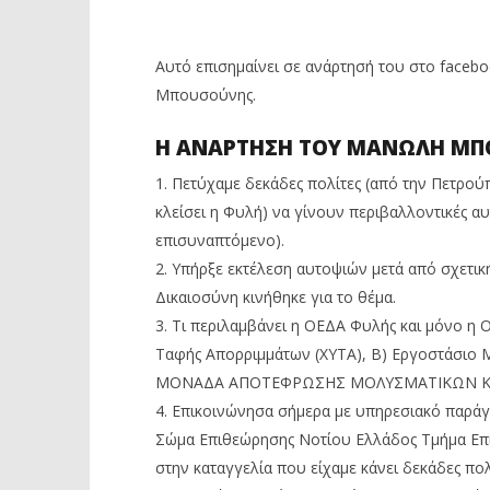
ΜΟΛΥΝΣΗ ΤΟΥ ΑΕΡΑ ΑΠΟ ΤΟΝ
ΣΧΟΛΕΙΑ
ΧΥΤΑ ΦΥΛΗΣ
17
Αυγούστο
17
Αυτό επισημαίνει σε ανάρτησή του στο face
2020
Αυγούστου
Maxitis
2020
Μπουσούνης.
Petroupolis
Maxitis
Petroupolis
Η ΑΝΑΡΤΗΣΗ ΤΟΥ ΜΑΝΩΛΗ Μ
1. Πετύχαμε δεκάδες πολίτες (από την Πετρού
κλείσει η Φυλή) να γίνουν περιβαλλοντικές α
επισυναπτόμενο).
2. Υπήρξε εκτέλεση αυτοψιών μετά από σχετικ
Δικαιοσύνη κινήθηκε για το θέμα.
3. Τι περιλαμβάνει η ΟΕΔΑ Φυλής και μόνο η 
Ταφής Απορριμμάτων (ΧΥΤΑ), Β) Εργοστάσιο 
ΜΟΝΑΔΑ ΑΠΟΤΕΦΡΩΣΗΣ ΜΟΛΥΣΜΑΤΙΚΩΝ ΚΑ
4. Επικοινώνησα σήμερα με υπηρεσιακό παράγ
Σώμα Επιθεώρησης Νοτίου Ελλάδος Τμήμα Επ
στην καταγγελία που είχαμε κάνει δεκάδες πολ