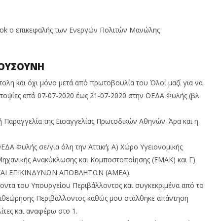
ΜΟΡΦΩΣΗ ΤΟΥ ΛΑΟΥ
17
υ
Αυγούστου
book ο επικεφαλής των Ενεργών Πολιτών Μανώλης
2020
Maxitis
Petroupolis
ΠΟΥΣΟΥΝΗ
πολη και όχι μόνο μετά από πρωτοβουλία του Όλοι μαζί για να
υτοψίες από 07-07-2020 έως 21-07-2020 στην ΟΕΔΑ Φυλής (βλ.
ή Παραγγελία της Εισαγγελίας Πρωτοδικών Αθηνών. Άρα και η
ΟΕΔΑ Φυλής σε/για όλη την Αττική; Α) Χώρο Υγειονομικής
Μηχανικής Ανακύκλωσης και Κομποστοποίησης (ΕΜΑΚ) και Γ)
Ι ΕΠΙΚΙΝΔΥΝΩΝ ΑΠΟΒΛΗΤΩΝ (ΑΜΕΑ).
οντα του Υπουργείου Περιβάλλοντος και συγκεκριμένα από το
ιθεώρησης Περιβάλλοντος καθώς μου στάλθηκε απάντηση
ίτες και αναφέρω στο 1.