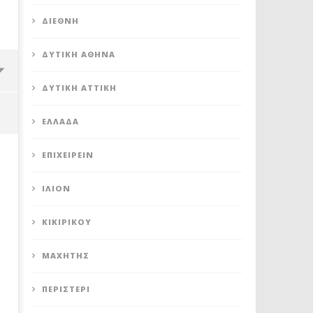
ΔΙΕΘΝΉ
ΔΥΤΙΚΉ ΑΘΉΝΑ
ΔΥΤΙΚΉ ΑΤΤΙΚΉ
ΕΛΛΆΔΑ
ΕΠΙΧΕΙΡΕΊΝ
ΊΛΙΟΝ
ΚΙΚΙΡΙΚΟΥ
ΜΑΧΗΤΗΣ
ΠΕΤΡΟΥΠΟΛΗ: ΠΡΟΣΩΡΙΝΗ
ΠΕΤΡΟΥΠΟΛΗ: ΑΙΤΗΣΗ ΕΞΑ
ΠΕΡΙΣΤΈΡΙ
ΑΝΑΣΤΟΛΗ ΛΕΙΤΟΥΡΓΙΑΣ ΤΟΥ
ΤΗΣ ΔΗΜΟΤΙΚΗΣ ΕΠΙΧΕΙΡ