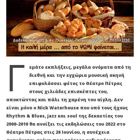
17
17
Μαΐου
Μα
2022
202
Maxitis
M
Petroupolis
Pet
Γ
εμάτο εκπλήξεις, μεγάλα ονόματα από τη
διεθνή και την εγχώρια μουσική σκηνή
επιφυλάσσει φέτος το Θέατρο Πέτρας
στους χιλιάδες επισκέπτες του,
αποκτώντας και πάλι τη χαμένη του αίγλη. Δεν
είναι μόνο ο Nick Waterhouse που υπό τους ήχους
Rhythm & Blues, jazz και soul της δεκαετίας του
2000-2010 θα ανοίξει τις εκδηλώσεις του 2022 στο
Θέατρο Πέτρας στις 26 Ιουνίου, η συνέχεια