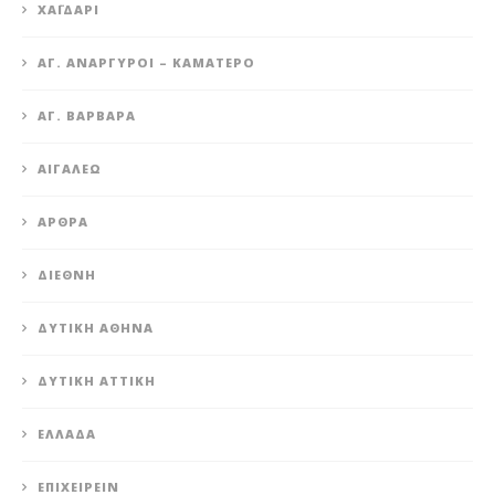
XΑΪΔΆΡΙ
ΆΓ. ΑΝΆΡΓΥΡΟΙ – KΑΜΑΤΕΡΌ
ΑΓ. ΒΑΡΒΆΡΑ
ΑΙΓΆΛΕΩ
ΆΡΘΡΑ
ΔΙΕΘΝΉ
ΔΥΤΙΚΉ ΑΘΉΝΑ
ΔΥΤΙΚΉ ΑΤΤΙΚΉ
ΕΛΛΆΔΑ
ΕΠΙΧΕΙΡΕΊΝ