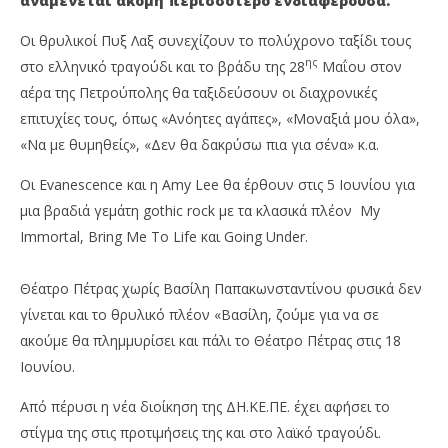
αναμένεται ακόμη περισσότερο ενδιαφέρουσα.
Οι θρυλικοί Πυξ Λαξ συνεχίζουν το πολύχρονο ταξίδι τους
ης
στο ελληνικό τραγούδι και το βράδυ της 28
Μαΐου στον
αέρα της Πετρούπολης θα ταξιδεύσουν οι διαχρονικές
επιτυχίες τους, όπως «Ανόητες αγάπες», «Μοναξιά μου όλα»,
«Να με θυμηθείς», «Δεν θα δακρύσω πια για σένα» κ.α.
Οι Evanescence και η Amy Lee θα έρθουν στις 5 Ιουνίου για
μια βραδιά γεμάτη gothic rock με τα κλασικά πλέον My
Immortal, Bring Me To Life και Going Under.
Θέατρο Πέτρας χωρίς Βασίλη Παπακωνσταντίνου φυσικά δεν
γίνεται και το θρυλικό πλέον «Βασίλη, ζούμε για να σε
ακούμε θα πλημμυρίσει και πάλι το Θέατρο Πέτρας στις 18
Ιουνίου.
Από πέρυσι η νέα διοίκηση της ΔΗ.ΚΕ.ΠΕ. έχει αφήσει το
στίγμα της στις προτιμήσεις της και στο λαϊκό τραγούδι.