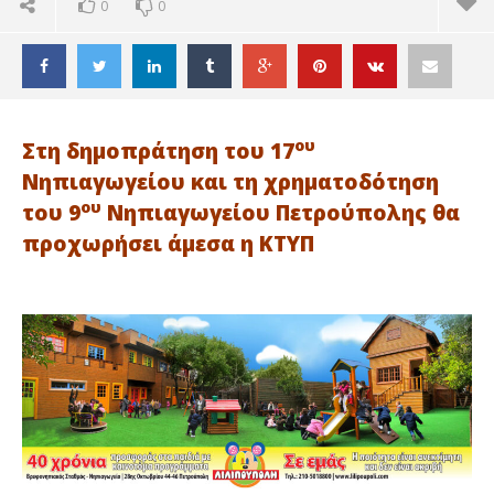
0
0
ου
Στη δημοπράτηση του 17
Νηπιαγωγείου και τη χρηματοδότηση
ου
του 9
Νηπιαγωγείου Πετρούπολης θα
προχωρήσει άμεσα η ΚΤΥΠ
ΔΙΑΒΑΖΕΤΕ ΤΩΡΑ
ΠΕΤΡΟΥΠΟΛΗ: ΠΡΑΣΙΝΟ ΦΩΣ ΑΠΟ ΚΤΥΠ ΓΙΑ ΔΥΟ
ΠΕ
ΝΗΠΙΑΓΩΓΕΙΑ
ΑΡ