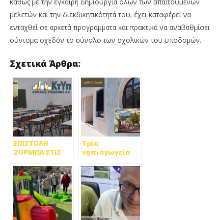
καθώς με την έγκαιρη δημιουργία όλων των απαιτούμενων
μελετών και την διεκδικητικότητά του, έχει καταφέρει να
ενταχθεί σε αρκετά προγράμματα και πρακτικά να αναβαθμίσει
σύντομα σχεδόν το σύνολο των σχολικών του υποδομών.
Σχετικά Άρθρα:
ΕΠΙΣΤΟΛΗ
Τρία
ΖΟΡΜΠΑ ΣΤΙΣ
νηπιαγωγεία
ΚΤΥΠ ΑΕ ΓΙΑ ΤΗΝ
εγκαινιάζονται
ΕΛΛΙΠΗ
στο Δήμο Ιλίου
ΠΥΡΑΣΦΑΛΕΙΑ
ΣΤΑ ΣΧΟΛΕΙΑ
ΤΗΣ
ΠΕΤΡΟΥΠΟΛΗΣ