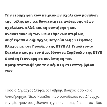
4
4
Οκτωβρίου
Οκ
2022
202
Maxitis
M
Την ιεράρχηση των κτιριακών σχολικών μονάδων
Petroupolis
Pet
της πόλης και τις δυνατότητες ανέγερσης νέων
σχολείων, αλλά και τη συντήρηση και
ανακατασκευή των υφιστάμενων κτιρίων,
συζήτησαν ο Δήμαρχος Πετρούπολης Στέφανος
Βλάχος με τον Πρόεδρο της ΚΤΥΠ ΑΕ Τιμολέοντα
Κατσίπο και με τον Διευθύνοντα Σύμβουλο της ΚΤΥΠ
Θανάση Γιάνναρη σε συνάντηση που
πραγματοποιήθηκε την Πέμπτη 29 Σεπτεμβρίου
2022.
Τόσο ο Δήμαρχος Στέφανος Γαβριήλ Βλάχος, όσο και ο
Αντιδήμαρχος Νίκος Κακαβάς, που συνόδευσε τον Δήμαρχο,
ευχαρίστησαν τους ιθύνοντες για την αποπεράτωση του 13ου