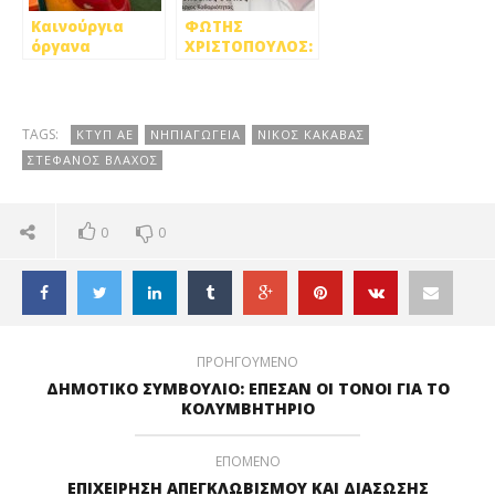
Καινούργια
ΦΩΤΗΣ
όργανα
ΧΡΙΣΤΟΠΟΥΛΟΣ:
παιδικής χαράς
ΔΗΜΙΟΥΡΓΟΥΜΕ
σε νηπιαγωγεία
ΔΗΜΟΤΙΚΗ
του Χαϊδαρίου
ΚΟΜΠΟΣΤΟΠΟΙΗΣΗ
ΚΑΙ ΠΡΑΣΙΝΟ
TAGS:
ΚΤΥΠ ΑΕ
ΝΗΠΙΑΓΩΓΕΙΑ
ΝΙΚΟΣ ΚΑΚΑΒΑΣ
ΣΗΜΕΙΟ ΣΤΗΝ
ΣΤΕΦΑΝΟΣ ΒΛΑΧΟΣ
ΠΕΤΡΟΥΠΟΛΗ
0
0
ΠΡΟΗΓΟΥΜΕΝΟ
ΔΗΜΟΤΙΚΟ ΣΥΜΒΟΥΛΙΟ: ΕΠΕΣΑΝ ΟΙ ΤΟΝΟΙ ΓΙΑ ΤΟ
ΚΟΛΥΜΒΗΤΗΡΙΟ
ΕΠΟΜΕΝΟ
ΕΠΙΧΕΙΡΗΣΗ ΑΠΕΓΚΛΩΒΙΣΜΟΥ ΚΑΙ ΔΙΑΣΩΣΗΣ