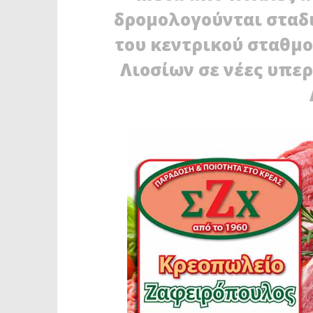
δρομολογούνται σταδι
του κεντρικού σταθμο
Λιοσίων σε νέες υπε
ΔΙΑΒΑΖΕΤΕ ΤΩΡΑ
Στο Αιγάλεω θα μεταφερθούν τα
ΑΙΓΑΛΕΩ:
ΚΤΕΛ Κηφισού και Λιοσίων
2ο ΔΗΜΟ
16
16
Φεβρουαρίου
Φεβρουαρ
2022
2022
Maxitis
Maxitis
Petroupolis
Petroupolis