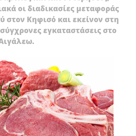
ακά οι διαδικασίες μεταφοράς
ύ στον Κηφισό και εκείνον στη
ρσύγχρονες εγκαταστάσεις στο
Αιγάλεω.
 ΦΩΤΙΑ ΜΕ ΣΤΟΥΠΙΑ ΣΤΟ
Η ΠΑΙΔΕΙΑ… ΠΑΙΔΕΥΕΙ ΤΟΝ ΔΗΜΟ
ΤΙΚΟ ΣΧΟΛΕΙΟ
ΑΙΓΑΛΕΩ
16
ίου
Φεβρουαρίου
2022
Maxitis
Petroupolis