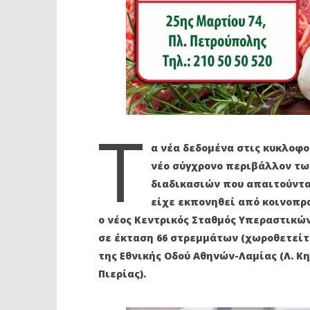
Τ
α νέα δεδομένα στις κυκλοφο
νέο σύγχρονο περιβάλλον τω
διαδικασιών που απαιτούνται
είχε εκπονηθεί από κοινοπρ
ο νέος Κεντρικός Σταθμός Υπεραστικώ
σε έκταση 66 στρεμμάτων (χωροθετείτ
της Εθνικής Οδού Αθηνών-Λαμίας (Λ. Κηφ
Πιερίας).