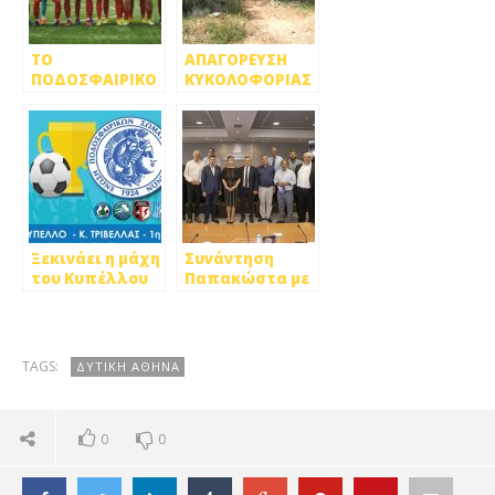
ΤΟ
ΑΠΑΓΟΡΕΥΣΗ
ΠΟΔΟΣΦΑΙΡΙΚΟ
ΚΥΚΟΛΟΦΟΡΙΑΣ
ΣΑΒΒΑΤΟΚΥΡΙΑΚΟ
ΣΕ ΔΑΣΗ ΚΑΙ
ΣΤΗΝ ΔΥΤΙΚΗ
ΒΟΥΝΑ ΤΗΣ
ΑΘΗΝΑ…
ΔΥΤΙΚΗΣ
ΑΘΗΝΑΣ ΚΑΙ
ΤΗΝ ΠΑΡΑΣΚΕΥΗ
10/9
Ξεκινάει η μάχη
Συνάντηση
του Κυπέλλου
Παπακώστα με
στην ΕΠΣΑ
τους δημάρχους
Δυτικής Αθήνας
TAGS:
ΔΥΤΙΚΗ ΑΘΗΝΑ
0
0