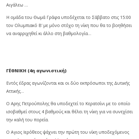
Δεκεμβρίου
Δεκ
Αιγάλεω …
2022
202
Maxitis
M
Petroupolis
Pet
Η ομάδα του Θωμά Γράφα υποδέχεται το Σάββατο στις 15:00
τον Ολυμπιακό Β’ με μόνο στόχο τη νίκη που θα το βοηθήσει
να αναρριχηθεί κι άλλο στη βαθμολογία…
Γ΄ΕΘΝΙΚΗ (4η αγωνιστική)
Εντός έδρας αγωνίζονται και οι δύο εκπρόσωποι της Δυτικής
Αττικής…
Ο Αρης Πετρούπολης θα υποδεχτεί το Κερατσίνι με το οποίο
ισοβαθμεί στους 4 βαθμούς και θέλει τη νίκη για να συνεχίσει
την καλή του πορεία.
Ο Αγιος Ιερόθεος ψάχνει την πρώτη του νίκη υποδεχόμενος