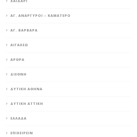
XΑΪΔΆΡΙ
ΆΓ. ΑΝΆΡΓΥΡΟΙ – KΑΜΑΤΕΡΌ
ΑΓ. ΒΑΡΒΆΡΑ
ΑΙΓΆΛΕΩ
ΆΡΘΡΑ
ΔΙΕΘΝΉ
ΔΥΤΙΚΉ ΑΘΉΝΑ
ΔΥΤΙΚΉ ΑΤΤΙΚΉ
ΕΛΛΆΔΑ
ΕΠΙΧΕΙΡΕΊΝ