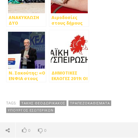
ΑΝΑΚΥΚΛΩΣΗ
Αιμοδοσίες
ΔΥΟ
στους δήμους
ΤΑΧΥΤΗΤΩΝ
Πετρούπολης &
ΣΤΟΥΣ ΔΗΜΟΥΣ
Ιλίου
ΤΗΣ ΑΤΤΙΚΗΣ
Ν. Σακούτης: «Ο
ΔΗΜΟΤΙΚΕΣ
ΕΝΦΙΑ στους
ΕΚΛΟΓΕΣ 2019: ΟΙ
Δήμους.. και οι
ΥΠΟΨΗΦΙΟΙ
Δημότες στον
ΔΗΜΑΡΧΟΙ ΤΟΥ
Καιάδα»
ΚΚΕ ΣΤΟΥΣ
ΔΗΜΟΥΣ ΤΗΣ
TAGS:
ΤΑΚΗΣ ΘΕΟΔΩΡΙΚΑΚΟΣ
ΤΡΑΠΕΖΟΚΑΘΙΣΜΑΤΑ
ΔΥΤΙΚΗΣ
ΥΠΟΥΡΓΟΣ ΕΣΩΤΕΡΙΚΩΝ
ΑΘΗΝΑΣ
0
0