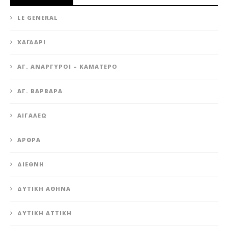
LE GENERAL
XΑΪΔΆΡΙ
ΆΓ. ΑΝΆΡΓΥΡΟΙ – KΑΜΑΤΕΡΌ
ΑΓ. ΒΑΡΒΆΡΑ
ΑΙΓΆΛΕΩ
ΆΡΘΡΑ
ΔΙΕΘΝΉ
ΔΥΤΙΚΉ ΑΘΉΝΑ
ΔΥΤΙΚΉ ΑΤΤΙΚΉ