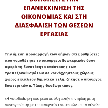
ΔΙΑΒΑΖΕΤΕ ΤΩΡΑ
ΕΠΑΝΕΚΚΙΝΗΣΗ ΤΗΣ
Τ. ΘΕΟΔΩΡΙΚΑΚΟΣ: ΝΑ ΕΦΑΡΜΟΣΤΟΥΝ ΣΤΟΥΣ
ΜΕ
ΟΙΚΟΝΟΜΙΑΣ ΚΑΙ ΣΤΗ
ΔΗΜΟΥΣ ΟΙ ΡΥΘΜΙΣΕΙΣ ΓΙΑ ΤΑ ΤΡΑΠΕΖΟΚΑΘΙΣΜΑΤΑ
27
Μα
27
ΔΙΑΣΦΑΛΙΣΗ ΤΩΝ ΘΕΣΕΩΝ
202
Μαΐου
M
2020
ΕΡΓΑΣΙΑΣ
Pet
Maxitis
Petroupolis
Την άμεση προσαρμογή των δήμων στις ρυθμίσεις
που νομοθέτησε το υπουργείο Εσωτερικών όσον
αφορά τη δυνατότητα επέκτασης των
τραπεζοκαθισμάτων σε κοινόχρηστους χώρους
χωρίς επιπλέον δημοτικά τέλη, ζήτησε ο υπουργός
Εσωτερικών κ. Τάκης Θεοδωρικάκος.
«Η Αυτοδιοίκηση που μέσα σε όλη αυτήν την κρίση με τη
συνεργασία της με το υπουργείο Εσωτερικών και το σύνολο