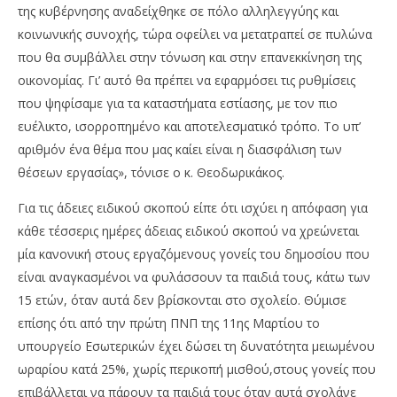
της κυβέρνησης αναδείχθηκε σε πόλο αλληλεγγύης και
κοινωνικής συνοχής, τώρα οφείλει να μετατραπεί σε πυλώνα
που θα συμβάλλει στην τόνωση και στην επανεκκίνηση της
οικονομίας. Γι’ αυτό θα πρέπει να εφαρμόσει τις ρυθμίσεις
που ψηφίσαμε για τα καταστήματα εστίασης, με τον πιο
ευέλικτο, ισορροπημένο και αποτελεσματικό τρόπο. Το υπ’
αριθμόν ένα θέμα που μας καίει είναι η διασφάλιση των
θέσεων εργασίας», τόνισε ο κ. Θεοδωρικάκος.
Για τις άδειες ειδικού σκοπού είπε ότι ισχύει η απόφαση για
κάθε τέσσερις ημέρες άδειας ειδικού σκοπού να χρεώνεται
μία κανονική στους εργαζόμενους γονείς του δημοσίου που
είναι αναγκασμένοι να φυλάσσουν τα παιδιά τους, κάτω των
15 ετών, όταν αυτά δεν βρίσκονται στο σχολείο. Θύμισε
επίσης ότι από την πρώτη ΠΝΠ της 11ης Μαρτίου το
υπουργείο Εσωτερικών έχει δώσει τη δυνατότητα μειωμένου
ωραρίου κατά 25%, χωρίς περικοπή μισθού,στους γονείς που
επιβάλλεται να πάρουν τα παιδιά τους όταν αυτά σχολάνε