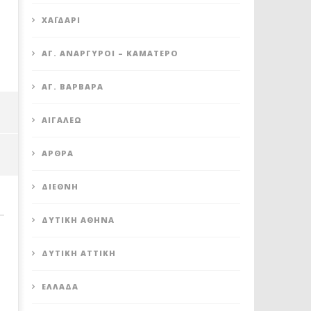
XΑΪΔΆΡΙ
ΆΓ. ΑΝΆΡΓΥΡΟΙ – KΑΜΑΤΕΡΌ
ΒΑΓ. ΣΙΜΟΣ: ΑΝΕΠΙΤΡΕΠΤΟ ΝΑ
ΠΕΤΡΟΥΠΟΛΗ: ΠΡΟΣΩΡΙΝ
ΑΓ. ΒΑΡΒΆΡΑ
ΘΕΩΡΕΙΤΑΙ ΚΟΣΤΟΣ Η ΥΓΕΙΑ ΚΑΙ Η
ΑΝΑΣΤΟΛΗ ΛΕΙΤΟΥΡΓΙΑΣ 
ΜΟΡΦΩΣΗ ΤΟΥ ΛΑΟΥ
ΚΥΛΙΚΕΙΟΥ ΣΤΟΝ ΠΟΛΥΧΩ
ΑΙΓΆΛΕΩ
ΠΟΙΚΙΛΟ
21
Ιανουαρίου
21
2022
Ιανουαρίου
ΆΡΘΡΑ
Maxitis
2022
Petroupolis
Maxitis
Petroupolis
ΔΙΕΘΝΉ
ΔΥΤΙΚΉ ΑΘΉΝΑ
ΔΥΤΙΚΉ ΑΤΤΙΚΉ
ΕΛΛΆΔΑ