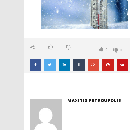
Petroupolis
ΠΕΤΡΟΥΠ
ΝΕΑΣ ΔΗ
ΣΧΟΛΕΙΑ
0
0
21
Ιανουαρίο
2022
Maxitis
Petroupolis
MAXITIS PETROUPOLIS