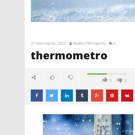
21 Ιανουαρίου 2022
Maxitis Petroupolis
0
thermometro
0
0
thermometro
21
Ιανουαρίου
2022
Maxitis