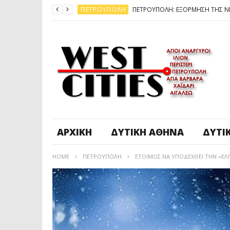
ΠΕΤΡΟΎΠΟΛΗ
ΆΓ. ΑΝΆΡΓΥΡΟΙ - KΑΜΑΤΕΡΌ
ΠΕΤΡΟΎΠΟΛΗ
ΠΕΤΡΟΎΠΟΛΗ
ΔΥΤΙΚΉ ΑΤΤΙΚΉ
ΚΑΙΡΟΣ: ΕΡΧΟΝΤΑΙ ΧΙΟΝΙΑ
ΠΕΤΡΟΎΠΟΛΗ
ΑΡΧΙΚΉ
ΔΥΤΙΚΉ ΑΘΉΝΑ
ΔΥΤΙ
HOME
ΠΕΤΡΟΎΠΟΛΗ
ΈΤΟΙΜΟΣ ΝΑ ΥΠΟΔΕΧΘΕΊ ΤΗΝ «ΕΛ