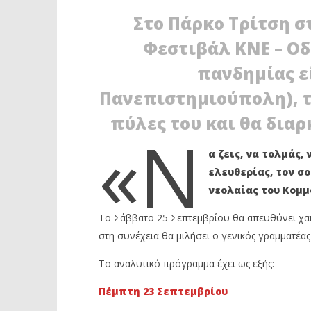
Στο Πάρκο Τρίτση σ
Φεστιβάλ ΚΝΕ – Ο
πανδημίας ε
Πανεπιστημιούπολη), το
πύλες του και θα διαρ
ΔΙΑΒΑΖΕΤΕ ΤΩΡΑ
«Ν
ΑΝΟΙΞΕ ΤΙΣ ΠΥΛΕΣ ΤΟΥ ΤΟ 47Ο
ΙΛΙΟΝ: Η
α ζεις, να τολμάς,
ΦΕΣΤΙΒΑΛ ΤΟΥ ΚΝΕ – ΟΔΗΓΗΤΗ
ΠΑΡΑΒΑΤ
ελευθερίας, τον σ
ΣΤΟ ΠΑΡΚΟ ΤΡΙΤΣΗ
ΠΡΟΒΛΗΜ
νεολαίας του Κομμ
23
23
Σεπτεμβρίου
Σεπτεμβρί
2021
2021
Το Σάββατο 25 Σεπτεμβρίου θα απευθύνει χαι
Maxitis
Maxitis
Petroupolis
Petroupolis
στη συνέχεια θα μιλήσει ο γενικός γραμματέα
Το αναλυτικό πρόγραμμα έχει ως εξής:
Πέμπτη 23 Σεπτεμβρίου