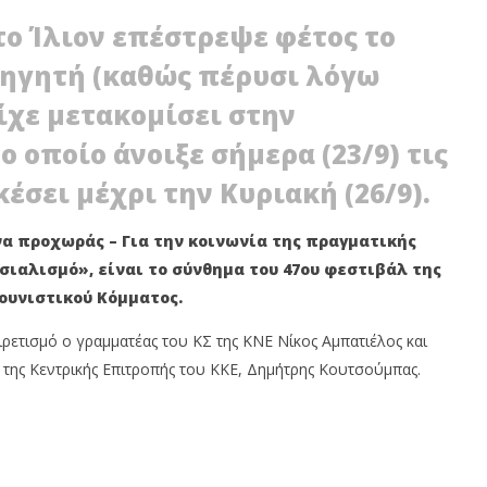
το Ίλιον επέστρεψε φέτος το
δηγητή (καθώς πέρυσι λόγω
ίχε μετακομίσει στην
 οποίο άνοιξε σήμερα (23/9) τις
κέσει μέχρι την Κυριακή (26/9).
 ΝΕΑΝΙΚΗ
ΙΛΙΟΝ: ΕΠΙΒΑΙΝΟΝΤΕΣ ΣΕ ΛΕΥΚΟ
 να προχωράς – Για την κοινωνία της πραγματικής
ΙΚΟΤΗΤΑ
ΒΑΝ ΕΠΙΧΕΙΡΗΣΑΝ ΝΑ
οσιαλισμό», είναι το σύνθημα του 47ου φεστιβάλ της
ΑΤΙΖΕΙ
ΠΑΡΕΝΟΧΛΗΣΟΥΝ ΜΑΘΗΤΕΣ
ουνιστικού Κόμματος.
23
ου
Σεπτεμβρίου
2021
ρετισμό ο γραμματέας του ΚΣ της ΚΝΕ Νίκος Αμπατιέλος και
Maxitis
Petroupolis
ς της Κεντρικής Επιτροπής του ΚΚΕ, Δημήτρης Κουτσούμπας.