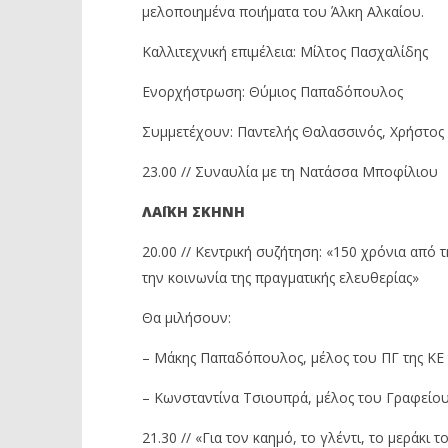
μελοποιημένα ποιήματα του Άλκη Αλκαίου.
Καλλιτεχνική επιμέλεια: Μίλτος Πασχαλίδης
Ενορχήστρωση: Θύμιος Παπαδόπουλος
Συμμετέχουν: Παντελής Θαλασσινός, Χρήστος 
23.00 // Συναυλία με τη Νατάσσα Μποφίλιου
ΛΑΪΚΗ ΣΚΗΝΗ
20.00 // Κεντρική συζήτηση: «150 χρόνια απ
την κοινωνία της πραγματικής ελευθερίας»
Θα μιλήσουν:
– Μάκης Παπαδόπουλος, μέλος του ΠΓ της ΚΕ
– Κωνσταντίνα Τσιουπρά, μέλος του Γραφείου
21.30 // «Για τον καημό, το γλέντι, το μερά