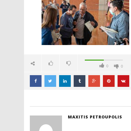
Νοεμβρίου
2022
Maxitis
Petroupolis
ΠΕΤΡΟΥΠ
ΝΕΑΣ ΔΗ
ΣΧΟΛΕΙΑ
0
0
9
Νοεμβρίου
2022
Maxitis
Petroupolis
MAXITIS PETROUPOLIS