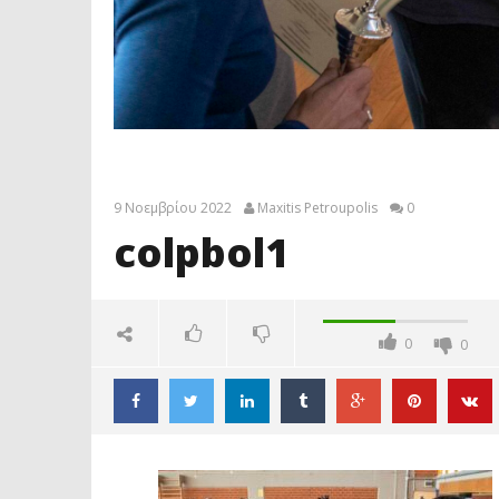
9 Νοεμβρίου 2022
Maxitis Petroupolis
0
colpbol1
0
0
colpbol1
9