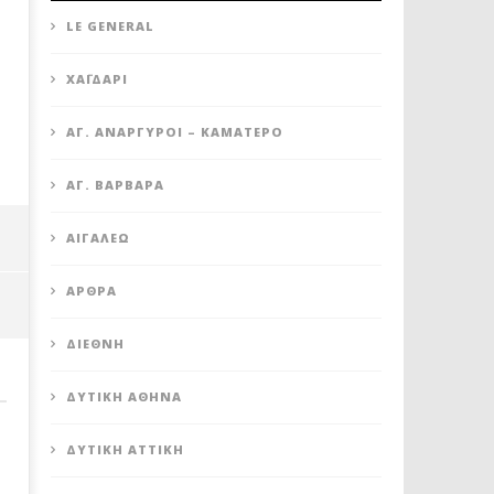
LE GENERAL
XΑΪΔΆΡΙ
ΆΓ. ΑΝΆΡΓΥΡΟΙ – KΑΜΑΤΕΡΌ
ΒΑΓ. ΣΙΜΟΣ: ΑΝΕΠΙΤΡΕΠΤΟ ΝΑ
ΠΕΤΡΟΥΠΟΛΗ: ΠΡΟΣΩΡΙΝ
ΑΓ. ΒΑΡΒΆΡΑ
ΘΕΩΡΕΙΤΑΙ ΚΟΣΤΟΣ Η ΥΓΕΙΑ ΚΑΙ Η
ΑΝΑΣΤΟΛΗ ΛΕΙΤΟΥΡΓΙΑΣ 
ΜΟΡΦΩΣΗ ΤΟΥ ΛΑΟΥ
ΚΥΛΙΚΕΙΟΥ ΣΤΟΝ ΠΟΛΥΧΩ
ΑΙΓΆΛΕΩ
ΠΟΙΚΙΛΟ
9
Νοεμβρίου
9
2022
Νοεμβρίου
ΆΡΘΡΑ
Maxitis
2022
Petroupolis
Maxitis
Petroupolis
ΔΙΕΘΝΉ
ΔΥΤΙΚΉ ΑΘΉΝΑ
ΔΥΤΙΚΉ ΑΤΤΙΚΉ