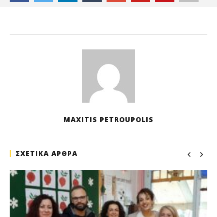
9
Νο
202
M
Pet
MAXITIS PETROUPOLIS
ΣΧΕΤΙΚΑ ΑΡΘΡΑ