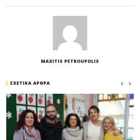
202
M
Pet
MAXITIS PETROUPOLIS
ΣΧΕΤΙΚΑ ΑΡΘΡΑ