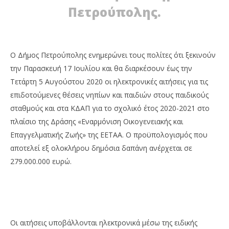
ΔΙΑΒΑΖΕΤΕ ΤΩΡΑ
Πετρούπολης.
ΔΗΜΟΣ ΠΕΤΡΟΥΠΟΛΗΣ: ΑΠΟ 17/7 ΟΙ ΑΙΤΗΣΕΙΣ ΓΙΑ
ΠΕ
ΠΑΙΔΙΚΟΥΣ ΣΤΑΘΜΟΥΣ ΚΑΙ ΜΟΝΟ ΗΛΕΚΤΡΟΝΙΚΑ
ΑΡ
16
16
Ιουλίου
Ιου
Ο Δήμος Πετρούπολης ενημερώνει τους πολίτες ότι ξεκινούν
2020
202
Maxitis
M
την Παρασκευή 17 Ιουλίου και θα διαρκέσουν έως την
Petroupolis
Pet
Τετάρτη 5 Αυγούστου 2020 οι ηλεκτρονικές αιτήσεις για τις
επιδοτούμενες θέσεις νηπίων και παιδιών στους παιδικούς
σταθμούς και στα ΚΔΑΠ για το σχολικό έτος 2020-2021 στο
πλαίσιο της Δράσης «Εναρμόνιση Οικογενειακής και
Επαγγελματικής Ζωής» της ΕΕΤΑΑ. Ο προϋπολογισμός που
αποτελεί εξ ολοκλήρου δημόσια δαπάνη ανέρχεται σε
279.000.000 ευρώ.
Οι αιτήσεις υποβάλλονται ηλεκτρονικά μέσω της ειδικής