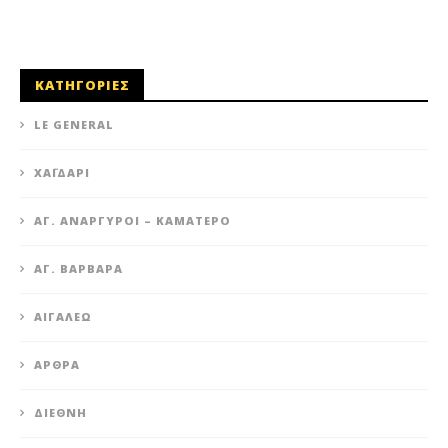
ΚΑΤΗΓΟΡΙΕΣ
LE GENERAL
XΑΪΔΆΡΙ
ΆΓ. ΑΝΆΡΓΥΡΟΙ – KΑΜΑΤΕΡΌ
ΑΓ. ΒΑΡΒΆΡΑ
ΑΙΓΆΛΕΩ
ΆΡΘΡΑ
ΔΙΕΘΝΉ