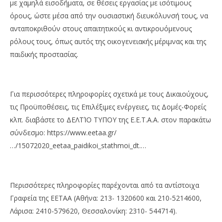
με χαμηλά εισοδήματα, σε θέσεις εργασίας με ισότιμους
όρους, ώστε μέσα από την ουσιαστική διευκόλυνσή τους, να
ανταποκριθούν στους απαιτητικούς κι αντικρουόμενους
ρόλους τους, όπως αυτός της οικογενειακής μέριμνας και της
παιδικής προστασίας.
Για περισσότερες πληροφορίες σχετικά με τους Δικαιούχους,
τις Προϋποθέσεις, τις Επιλέξιμες ενέργειες, τις Δομές-Φορείς
κλπ. διαβάστε το ΔΕΛΤΊΟ ΤΥΠΟΥ της Ε.Ε.Τ.Α.Α. στον παρακάτω
σύνδεσμο: https://www.eetaa.gr/
…/15072020_eetaa_paidikoi_stathmoi_dt.…
Περισσότερες πληροφορίες παρέχονται από τα αντίστοιχα
Γραφεία της ΕΕΤΑΑ (Αθήνα: 213- 1320600 και 210-5214600,
Λάρισα: 2410-579620, Θεσσαλονίκη: 2310- 544714).