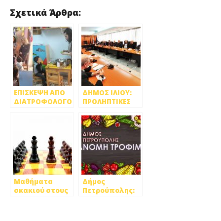
Σχετικά Άρθρα:
ΕΠΙΣΚΕΨΗ ΑΠΟ
ΔΗΜΟΣ ΙΛΙΟΥ:
ΔΙΑΤΡΟΦΟΛΟΓΟ
ΠΡΟΛΗΠΤΙΚΕΣ
ΣΤΟΥΣ
ΑΠΟΛΥΜΑΝΣΕΙΣ
ΔΗΜΟΤΙΚΟΥΣ
ΣΕ ΣΧΟΛΕΙΑ,
ΠΑΙΔΙΚΟΥΣ
ΠΑΙΔΙΚΟΥΣ
ΣΤΑΘΜΟΥΣ ΤΗΣ
ΣΤΑΘΜΟΥΣ ΚΑΙ
ΠΕΤΡΟΥΠΟΛΗΣ
ΔΗΜΟΤΙΚΑ
ΚΤΗΡΙΑ
Μαθήματα
Δήμος
σκακιού στους
Πετρούπολης:
Παιδικούς
Τρόφιμα σε
Σταθμούς.
δικαιούχους
του ΚΕΑ από το