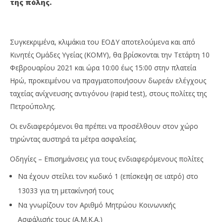
της πόλης.
5
5
Φεβρουαρίου
Φε
2021
202
Maxitis
M
Petroupolis
Pet
Συγκεκριμένα, κλιμάκια του ΕΟΔΥ αποτελούμενα και από
Κινητές Ομάδες Υγείας (ΚΟΜΥ), θα βρίσκονται την Τετάρτη 10
Φεβρουαρίου 2021 και ώρα 10:00 έως 15:00 στην πλατεία
Ηρώ, προκειμένου να πραγματοποιήσουν δωρεάν ελέγχους
ταχείας ανίχνευσης αντιγόνου (rapid test), στους πολίτες της
Πετρούπολης.
Οι ενδιαφερόμενοι θα πρέπει να προσέλθουν στον χώρο
τηρώντας αυστηρά τα μέτρα ασφαλείας.
Οδηγίες – Επισημάνσεις για τους ενδιαφερόμενους πολίτες
Να έχουν στείλει τον κωδικό 1 (επίσκεψη σε ιατρό) στο
13033 για τη μετακίνησή τους
Να γνωρίζουν τον Αριθμό Μητρώου Κοινωνικής
Ασφάλισής τους (Α.Μ.Κ.Α.)