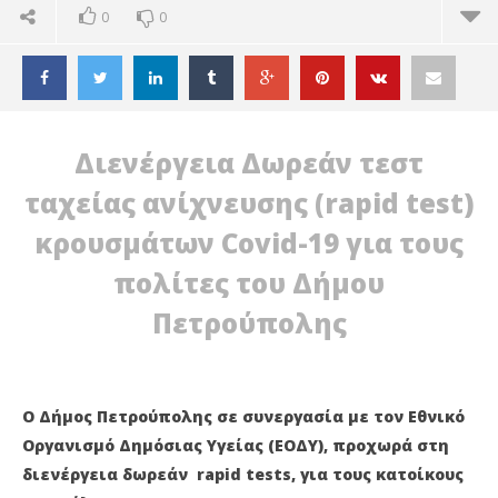
0
0
Διενέργεια Δωρεάν τεστ
ταχείας ανίχνευσης (rapid test)
κρουσμάτων Covid-19 για τους
πολίτες του Δήμου
Πετρούπολης
Ο Δήμος Πετρούπολης σε συνεργασία με τον Εθνικό
ΔΙΑΒΑΖΕΤΕ ΤΩΡΑ
Οργανισμό Δημόσιας Υγείας (ΕΟΔΥ), προχωρά στη
ΔΗΜΟΣ ΠΕΤΡΟΥΠΟΛΗΣ: ΔΩΡΕΑΝ RAPID TEST ΣΤΙΣ
ΠΕ
διενέργεια δωρεάν rapid tests, για τους κατοίκους
10/2 ΣΤΗΝ ΠΛΑΤΕΙΑ ΗΡΩ
ΑΡ