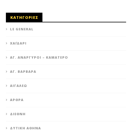
ΚΑΤΗΓΟΡΙΕΣ
LE GENERAL
XΑΪΔΆΡΙ
ΆΓ. ΑΝΆΡΓΥΡΟΙ – KΑΜΑΤΕΡΌ
ΑΓ. ΒΑΡΒΆΡΑ
ΑΙΓΆΛΕΩ
ΆΡΘΡΑ
ΔΙΕΘΝΉ
ΔΥΤΙΚΉ ΑΘΉΝΑ