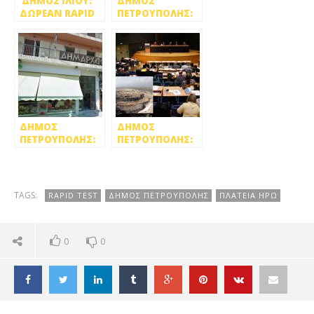
ΔΗΜΟΣ ΙΛΙΟΥ:
ΔΗΜΟΣ
ΔΩΡΕΑΝ RAPID
ΠΕΤΡΟΥΠΟΛΗΣ:
TESTS ΣΤΟ
ΔΩΡΕΑΝ
ΔΗΜΑΡΧΕΙΟ
ΤΑΜΠΛΕΤ ΣΕ
ΜΑΘΗΤΕΣ ΓΙΑ
ΤΙΣ ΑΝΑΓΚΕΣ
ΤΗΣ
ΤΗΛΕΚΠΑΙΔΕΥΣΗΣ
ΔΗΜΟΣ
ΔΗΜΟΣ
ΠΕΤΡΟΥΠΟΛΗΣ:
ΠΕΤΡΟΥΠΟΛΗΣ:
ΜΕ ΡΑΝΤΕΒΟΥ Η
ΣΥΓΚΕΝΤΡΩΣΗ
ΕΞΥΠΗΡΕΤΗΣΗ
ΔΙΑΜΑΡΤΥΡΙΑΣ
ΠΟΛΙΤΩΝ ΣΤΙΣ
ΓΙΑ ΤΗ ΦΥΛΗ
ΥΠΗΡΕΣΙΕΣ
ΣΤΙΣ 4 ΜΑΡΤΙΟΥ
TAGS:
RAPID TEST
ΔΗΜΟΣ ΠΕΤΡΟΥΠΟΛΗΣ
ΠΛΑΤΕΙΑ ΗΡΩ
ΣΤΟ
ΠΕΡΙΦΕΡΕΙΑΚΟ
ΣΥΜΒΟΥΛΙΟ
0
0