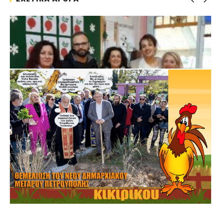
ΠΕΤΡΟΥΠΟΛΗ: ΕΞΟΡΜΗΣΗ ΤΗΣ ΝΕΑΣ ΔΗΜΟΤΙΚΗΣ ΑΡΧΗΣ
ΣΤΑ ΣΧΟΛΕΙΑ
16 Ιανουαρίου 2024
0
maxitis