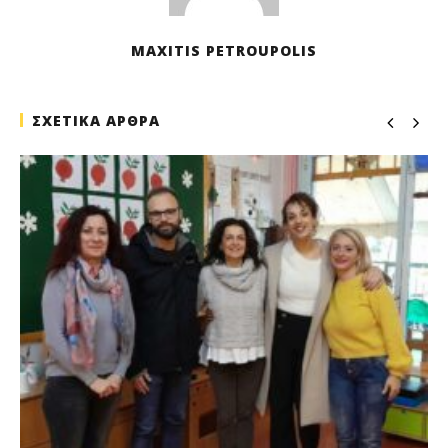
MAXITIS PETROUPOLIS
ΣΧΕΤΙΚΑ ΑΡΘΡΑ