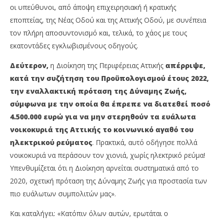
οι υπεύθυνοι, από άποψη επιχειρησιακή ή κρατικής
εποπτείας, της Νέας Οδού και της Αττικής Οδού, με συνέπεια
τον πλήρη αποσυντονισμό και, τελικά, το χάος με τους
εκατοντάδες εγκλωβισμένους οδηγούς.
Δεύτερον,
η Διοίκηση της Περιφέρειας Αττικής
απέρριψε,
κατά την συζήτηση του Προϋπολογισμού έτους 2022,
την εναλλακτική πρόταση της Δύναμης Ζωής,
σύμφωνα με την οποία θα έπρεπε να διατεθεί ποσό
4.500.000 ευρώ για να μην στερηθούν τα ευάλωτα
νοικοκυριά της Αττικής το κοινωνικό αγαθό του
ηλεκτρικού ρεύματος
. Πρακτικά, αυτό οδήγησε πολλά
νοικοκυριά να περάσουν τον χιονιά, χωρίς ηλεκτρικό ρεύμα!
Υπενθυμίζεται ότι η Διοίκηση αρνείται συστηματικά από το
2020, σχετική πρόταση της Δύναμης Ζωής για προστασία των
πιο ευάλωτων συμπολιτών μας».
Και καταλήγει: «Κατόπιν όλων αυτών, ερωτάται ο