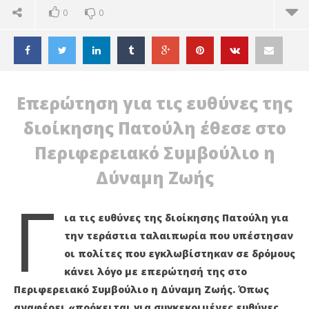
0
0
Επερώτηση για τις ευθύνες της
διοίκησης Πατούλη έθεσε στο
Περιφερειακό Συμβούλιο η
Δύναμη Ζωής
Γ
ια τις ευθύνες της διοίκησης Πατούλη για
την τεράστια ταλαιπωρία που υπέστησαν
οι πολίτες που εγκλωβίστηκαν σε δρόμους
ΔΙΑΒΑΖΕΤΕ ΤΩΡΑ
κάνει λόγο με επερώτησή της στο
Περιφερειακό Συμβούλιο η Δύναμη Ζωής. Όπως
Δύναμη Ζωής: Αλήθεια δεν έχετε πολιτική ευθύνη
ΠΕ
κ. Πατούλη;
ΠΕ
αναφέρει «πρόκειται για συγκεκριμένες ευθύνες