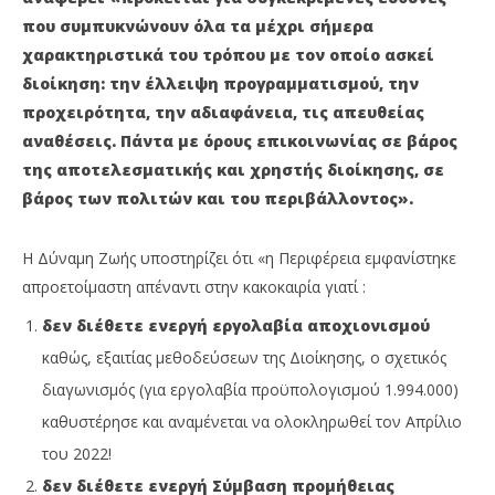
27
27
που συμπυκνώνουν όλα τα μέχρι σήμερα
Ιανουαρίου
Ιαν
2022
202
χαρακτηριστικά του τρόπου με τον οποίο ασκεί
Maxitis
M
διοίκηση: την έλλειψη προγραμματισμού, την
Petroupolis
Pet
προχειρότητα, την αδιαφάνεια, τις απευθείας
αναθέσεις. Πάντα με όρους επικοινωνίας σε βάρος
της αποτελεσματικής και χρηστής διοίκησης, σε
βάρος των πολιτών και του περιβάλλοντος».
Η Δύναμη Ζωής υποστηρίζει ότι «η Περιφέρεια εμφανίστηκε
απροετοίμαστη απέναντι στην κακοκαιρία γιατί :
δεν διέθετε ενεργή εργολαβία αποχιονισμού
καθώς, εξαιτίας μεθοδεύσεων της Διοίκησης, ο σχετικός
διαγωνισμός (για εργολαβία προϋπολογισμού 1.994.000)
καθυστέρησε και αναμένεται να ολοκληρωθεί τον Απρίλιο
του 2022!
δεν διέθετε ενεργή Σύμβαση προμήθειας