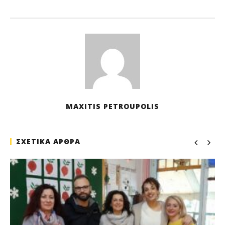
Μα
202
M
Pet
MAXITIS PETROUPOLIS
ΣΧΕΤΙΚΑ ΑΡΘΡΑ