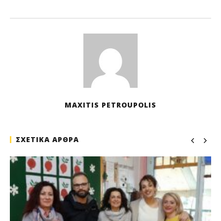
Μα
202
M
Pet
MAXITIS PETROUPOLIS
ΣΧΕΤΙΚΑ ΑΡΘΡΑ