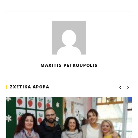
Μα
202
M
Pet
MAXITIS PETROUPOLIS
ΣΧΕΤΙΚΑ ΑΡΘΡΑ