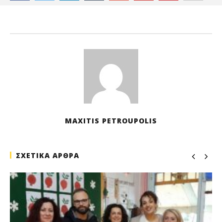
8
Οκ
202
M
Pet
MAXITIS PETROUPOLIS
ΣΧΕΤΙΚΑ ΑΡΘΡΑ