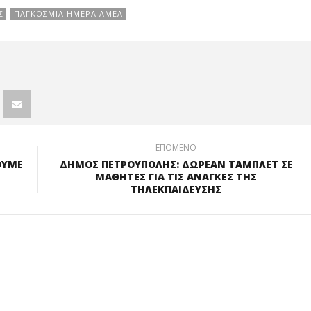
ΟΝ
εφαρμογή της
Σ
ΠΑΓΚΟΣΜΙΑ ΗΜΕΡΑ ΑΜΕΑ
ΤΙΔΗΜΑΡΧΟ
δίχρονης
ΙΔΕΙΑΣ.
Προσχολικής
Αγωγής
ΕΠΟΜΕΝΟ
ΟΥΜΕ
ΔΗΜΟΣ ΠΕΤΡΟΥΠΟΛΗΣ: ΔΩΡΕΑΝ ΤΑΜΠΛΕΤ ΣΕ
ΜΑΘΗΤΕΣ ΓΙΑ ΤΙΣ ΑΝΑΓΚΕΣ ΤΗΣ
ΤΗΛΕΚΠΑΙΔΕΥΣΗΣ