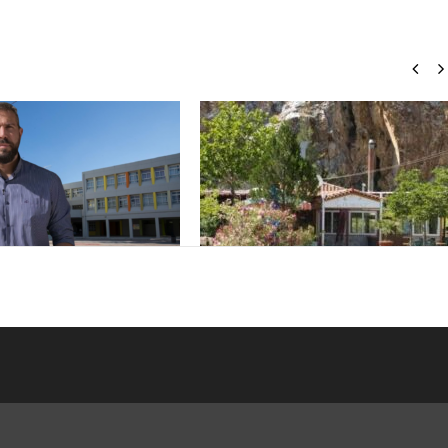
Σ: ΑΝΕΠΙΤΡΕΠΤΟ ΝΑ
ΠΕΤΡΟΥΠΟΛΗ: ΠΡΟΣΩΡΙΝΗ
 ΚΟΣΤΟΣ Η ΥΓΕΙΑ ΚΑΙ Η
ΑΝΑΣΤΟΛΗ ΛΕΙΤΟΥΡΓΙΑΣ ΤΟΥ
 ΤΟΥ ΛΑΟΥ
ΚΥΛΙΚΕΙΟΥ ΣΤΟΝ ΠΟΛΥΧΩΡΟ
ΠΟΙΚΙΛΟ
ου 2024
0
maxitis
10 Ιανουαρίου 2024
0
maxitis