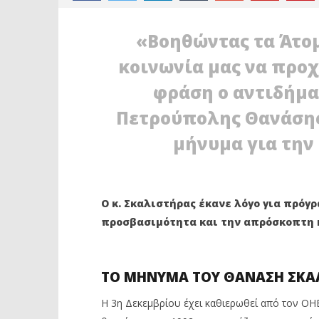
«Βοηθώντας τα Άτο
κοινωνία μας να προ
φράση ο αντιδήμ
Πετρούπολης Θανάσης 
μήνυμα για την
ΔΙΑΒΑΖΕΤΕ ΤΩΡΑ
ΘΑΝ. ΣΚΑΛΙΣΤΗΡΑΣ: Ο ΣΕΒΑΣΜΟΣ
ΠΕΤΡΟΥΠ
ΣΤΗ ΔΙΑΦΟΡΕΤΙΚΟΤΗΤΑ ΕΙΝΑΙ
ΝΕΑΣ ΔΗ
ΘΕΜΑ ΠΑΙΔΕΙΑΣ, ΝΟΟΤΡΟΠΙΑΣ, ΚΑΙ
ΣΧΟΛΕΙΑ
Ο κ. Σκαλιστήρας έκανε λόγο για πρό
ΣΤΑΣΗΣ ΖΩΗΣ
3
προσβασιμότητα και την απρόσκοπτη 
Δεκεμβρίο
3
2020
Δεκεμβρίου
Maxitis
2020
Petroupolis
Maxitis
Petroupolis
ΤΟ ΜΗΝΥΜΑ ΤΟΥ ΘΑΝΑΣΗ ΣΚΑ
Η 3η Δεκεμβρίου έχει καθιερωθεί από τον ΟΗ