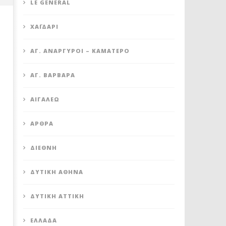
LE GENERAL
XΑΪΔΆΡΙ
ΆΓ. ΑΝΆΡΓΥΡΟΙ – KΑΜΑΤΕΡΌ
ΑΓ. ΒΑΡΒΆΡΑ
ΑΙΓΆΛΕΩ
ΠΕΤΡΟΥΠΟΛΗ: ΠΡΟΣΩΡΙΝΗ
ΠΕΤΡΟΥΠΟΛΗ: ΑΙΤΗΣΗ ΕΞΑ
ΆΡΘΡΑ
ΑΝΑΣΤΟΛΗ ΛΕΙΤΟΥΡΓΙΑΣ ΤΟΥ
ΤΗΣ ΔΗΜΟΤΙΚΗΣ ΕΠΙΧΕΙΡ
ΚΥΛΙΚΕΙΟΥ ΣΤΟΝ ΠΟΛΥΧΩΡΟ
ΣΤΟ ΠΑΡΑΕΝΑ
ΠΟΙΚΙΛΟ
ΔΙΕΘΝΉ
3
Δεκεμβρίου
3
2020
Δεκεμβρίου
ΔΥΤΙΚΉ ΑΘΉΝΑ
Maxitis
2020
Petroupolis
Maxitis
Petroupolis
ΔΥΤΙΚΉ ΑΤΤΙΚΉ
ΕΛΛΆΔΑ