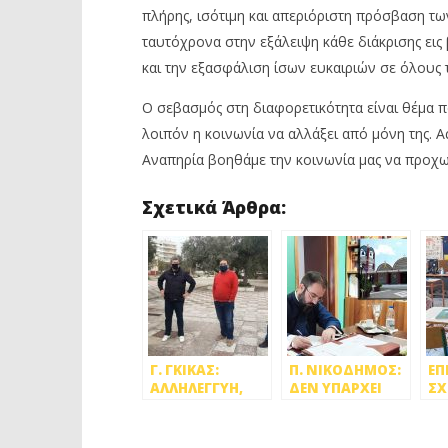
πλήρης, ισότιμη και απεριόριστη πρόσβαση τω
ταυτόχρονα στην εξάλειψη κάθε διάκρισης εις 
και την εξασφάλιση ίσων ευκαιριών σε όλους τ
Ο σεβασμός στη διαφορετικότητα είναι θέμα πα
λοιπόν η κοινωνία να αλλάξει από μόνη της. Α
Αναπηρία βοηθάμε την κοινωνία μας να προχω
Σχετικά Άρθρα:
Γ. ΓΚΙΚΑΣ:
Π. ΝΙΚΟΔΗΜΟΣ:
ΕΠ
ΑΛΛΗΛΕΓΓΥΗ,
ΔΕΝ ΥΠΑΡΧΕΙ
ΣΧ
ΣΕΒΑΣΜΟΣ ΚΑΙ
ΘΕΜΑ
ΠΕ
ΔΙΚΑΙΩΜΑ ΣΤΗΝ
ΜΕΤΑΚΙΝΗΣΗΣ
ΑΠ
ΙΣΟΤΙΜΗ
ΤΟΥ Π.
ΔΗ