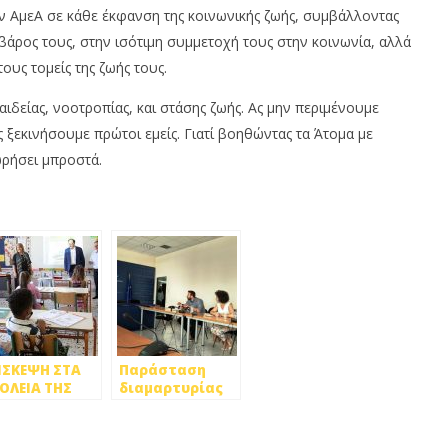
ν ΑμεΑ σε κάθε έκφανση της κοινωνικής ζωής, συμβάλλοντας
βάρος τους, στην ισότιμη συμμετοχή τους στην κοινωνία, αλλά
ους τομείς της ζωής τους.
ιδείας, νοοτροπίας, και στάσης ζωής. Ας μην περιμένουμε
ς ξεκινήσουμε πρώτοι εμείς. Γιατί βοηθώντας τα Άτομα με
ρήσει μπροστά.
ΙΣΚΕΨΗ ΣΤΑ
Παράσταση
ΟΛΕΙΑ ΤΗΣ
διαμαρτυρίας
ΤΡΟΥΠΟΛΗΣ
στο υπουργείο
Ο ΤΟΝ
Παιδείας για
ΜΑΡΧΟ ΚΑΙ
την μη