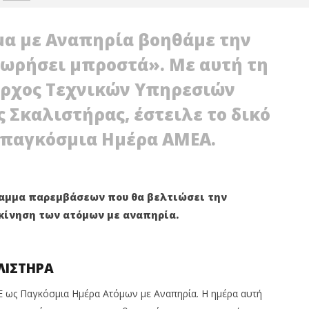
μα με Αναπηρία βοηθάμε την
χωρήσει μπροστά». Με αυτή τη
αρχος Τεχνικών Υπηρεσιών
Σκαλιστήρας, έστειλε το δικό
 παγκόσμια Ημέρα ΑΜΕΑ.
ΟΛΗ: ΕΞΟΡΜΗΣΗ ΤΗΣ
ΒΑΓ. ΣΙΜΟΣ: ΑΝΕΠΙΤΡΕΠΤΟ ΝΑ
ΜΟΤΙΚΗΣ ΑΡΧΗΣ ΣΤΑ
ΘΕΩΡΕΙΤΑΙ ΚΟΣΤΟΣ Η ΥΓΕΙΑ ΚΑΙ Η
ΜΟΡΦΩΣΗ ΤΟΥ ΛΑΟΥ
γραμμα παρεμβάσεων που θα βελτιώσει την
3
κίνηση των ατόμων με αναπηρία.
υ
Δεκεμβρίου
2020
Maxitis
Petroupolis
ΛΙΣΤΗΡΑ
Ε ως Παγκόσμια Ημέρα Ατόμων με Αναπηρία. Η ημέρα αυτή