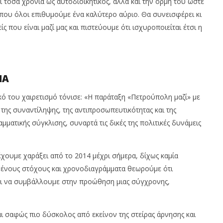
 τόσα χρόνια ως αυτοδιοικητικός, αλλά και την ορμή του ώστε
που όλοι επιθυμούμε ένα καλύτερο αύριο. Θα συνεισφέρει κι
ς που είναι μαζί μας και πιστεύουμε ότι ισχυροποιείται έτσι η
ΠΑ
ό του χαιρετισμό τόνισε: «Η παράταξη «Πετρούπολη μαζί» με
 της συναντίληψης, της αντιπροσωπευτικότητας και της
ματικής σύγκλισης, συναρτά τις δικές της πολιτικές δυνάμεις
έχουμε χαράξει από το 2014 μέχρι σήμερα, δίχως καμία
μένους στόχους και χρονοδιαγράμματα θεωρούμε ότι
ι να συμβάλλουμε στην προώθηση μιας σύγχρονης,
αι σαφώς πιο δύσκολος από εκείνον της στείρας άρνησης και