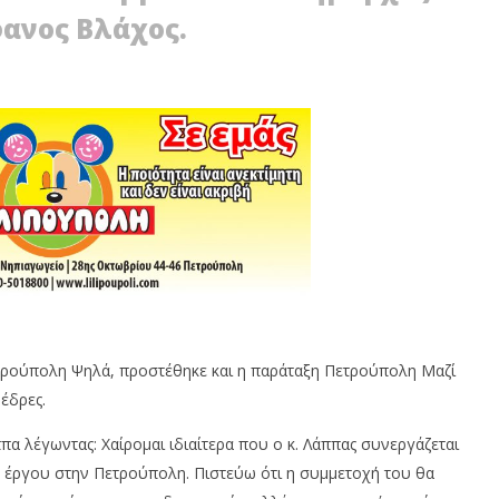
ανος Βλάχος.
ΟΛΗ: ΕΞΟΡΜΗΣΗ ΤΗΣ
ΒΑΓ. ΣΙΜΟΣ: ΑΝΕΠΙΤΡΕΠΤΟ ΝΑ
ΜΟΤΙΚΗΣ ΑΡΧΗΣ ΣΤΑ
ΘΕΩΡΕΙΤΑΙ ΚΟΣΤΟΣ Η ΥΓΕΙΑ ΚΑΙ Η
ΜΟΡΦΩΣΗ ΤΟΥ ΛΑΟΥ
17
ου
Σεπτεμβρίου
2020
Maxitis
Petroupolis
τρούπολη Ψηλά, προστέθηκε και η παράταξη Πετρούπολη Μαζί
 έδρες.
πα λέγωντας: Χαίρομαι ιδιαίτερα που ο κ. Λάππας συνεργάζεται
υ έργου στην Πετρούπολη. Πιστεύω ότι η συμμετοχή του θα