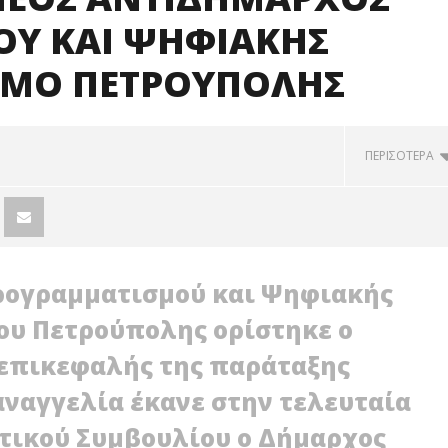
Υ ΚΑΙ ΨΗΦΙΑΚΗΣ
ΗΜΟ ΠΕΤΡΟΥΠΟΛΗΣ
ΠΕΡΙΣΟΤΕΡΑ
ρογραμματισμού και Ψηφιακής
ου Πετρούπολης ορίστηκε ο
επικεφαλής της παράταξης
ναγγελία έκανε στην τελευταία
τικού Συμβουλίου ο Δήμαρχος