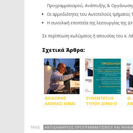
Προγραμματισμού, Ανάπτυξης & Οργάνωσης
Οι αρμοδιότητες του Αυτοτελούς τμήματος
Η συνολική εποπτεία της λειτουργίας της ΔΗ
Σε περίπτωση κωλύματος ή απουσίας του κ. Λά
Σχετικά Άρθρα:
ΘΟΔΩΡΗΣ
ΣΥΝΕΝΤΕΥΞΗ
Θ.
ΛΑΠΠΑΣ: ΕΙΜΑΙ
ΤΥΠΟΥ ΔΙΝΕΙ Ο
ΑΝ
ΕΤΟΙΜΟΣ ΝΑ
ΘΟΔΩΡΗΣ
ΔΙ
ΟΔΗΓΗΣΩ ΤΗΝ
ΛΑΠΠΑΣ!
ΤΟ
ΠΟΛΗ ΣΤΟ
ΑΥΡΙΟ! [VIDEO]
TAGS:
ΑΝΤΙΔΗΜΑΡΧΟΣ ΠΡΟΓΡΑΜΜΑΤΙΣΜΟΥ ΚΑΙ ΨΗΦΙ