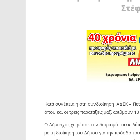
Στέφ
ΘΟΔ. ΛΑΠΠΑΣ : Ο ΝΕΟΣ
ΠΕΤΡΟΥΠ
ΑΝΤΙΔΗΜΑΡΧΟΣ
ΝΕΑΣ ΔΗ
ΠΡΟΓΡΑΜΜΑΤΙΣΜΟΥ ΚΑΙ
ΣΧΟΛΕΙΑ
ΨΗΦΙΑΚΗΣ ΠΟΛΙΤΙΚΗΣ ΣΤΟ ΔΗΜΟ
17
ΠΕΤΡΟΥΠΟΛΗΣ
Σεπτεμβρί
2020
17
Maxitis
Σεπτεμβρίου
Petroupolis
2020
Maxitis
Petroupolis
Κατά συνέπεια η στη συνδιοίκηση ΑΔΕΚ – Πε
όπου και οι τρεις παρατάξεις μαζί αριθμούν 13
Ο Δήμαρχος χαιρέτισε τον διορισμό του κ. Λάπ
με τη διοίκηση του Δήμου για την πρόοδο το