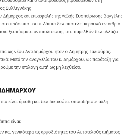
ο καλωσόρισε και ο αντιπρόεδρος (προεδρεύων στη
ς Συλλιγνάκης.
ην Δήμαρχος και επικεφαλής της Λαϊκής Συσπείρωσης Βαγγέλης
 στο πρόσωπο του κ. Λάππα δεν αποτελεί κεραυνό εν αιθρία
όποια ξεσπάσματα αντιπολίτευσης στο παρελθόν δεν αλλάζει
ππα ως νέου Αντιδημάρχου ήταν ο Δημήτρης Ταλιούρας,
τικά: Μετά την αναγγελία του κ. Δημάρχου, ως παράταξη για
ωρούμε την επιλογή αυτή ως μη λεχθείσα.
ΤΙΔΗΜΑΡΧΟΥ
άππα είναι άμισθη και δεν δικαιούται οποιαδήποτε άλλη
άππα είναι:
 και γενικότερα τις αρμοδιότητες του Αυτοτελούς τμήματος