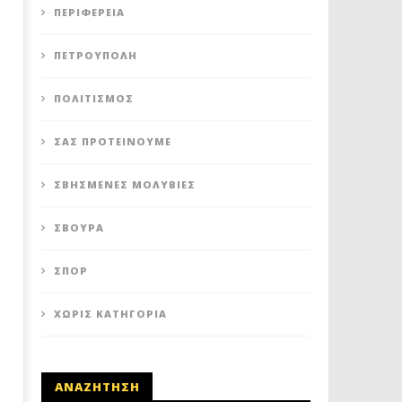
ΠΕΡΙΦΈΡΕΙΑ
ΠΕΤΡΟΥΠΟΛΗ: ΠΡΟΣΩΡΙΝΗ
ΠΕΤΡΟΥΠΟΛΗ: ΑΙΤΗΣΗ ΕΞΑ
ΑΝΑΣΤΟΛΗ ΛΕΙΤΟΥΡΓΙΑΣ ΤΟΥ
ΤΗΣ ΔΗΜΟΤΙΚΗΣ ΕΠΙΧΕΙΡ
ΚΥΛΙΚΕΙΟΥ ΣΤΟΝ ΠΟΛΥΧΩΡΟ
ΣΤΟ ΠΑΡΑΕΝΑ
ΠΕΤΡΟΎΠΟΛΗ
ΠΟΙΚΙΛΟ
17
Σεπτεμβρίου
17
ΠΟΛΙΤΙΣΜΌΣ
2020
Σεπτεμβρίου
Maxitis
2020
Petroupolis
Maxitis
ΣΑΣ ΠΡΟΤΕΊΝΟΥΜΕ
Petroupolis
ΣΒΗΣΜΈΝΕΣ ΜΟΛΥΒΙΈΣ
ΣΒΟΎΡΑ
ΣΠΟΡ
ΧΩΡΊΣ ΚΑΤΗΓΟΡΊΑ
ΑΝΑΖΗΤΗΣΗ