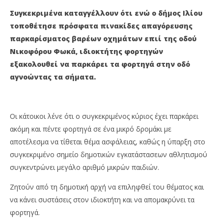
ΚΑΤΑΓΓΕΛΟΥΝ ΚΑΤΟΙΚΟΙ ΤΗΣ ΟΔΟΥ ΦΩΚΑ
ΠΡ
Συγκεκριμένα καταγγέλλουν ότι ενώ ο δήμος Ιλίου
10
10
τοποθέτησε πρόσφατα πινακίδες απαγόρευσης
Φεβρουαρίου
Φε
2021
202
παρκαρίσματος βαρέων οχημάτων επιί της οδού
Maxitis
M
Petroupolis
Pet
Νικοφόρου Φωκά, ιδιοκτήτης φορτηγών
εξακολουθεί να παρκάρει τα φορτηγά στην οδό
αγνοώντας τα σήματα.
Οι κάτοικοι λένε ότι ο συγκεκριμένος κύριος έχει παρκάρει
ακόμη και πέντε φορτηγά σε ένα μικρό δρομάκι με
αποτέλεσμα να τίθεται θέμα ασφάλειας, καθώς η ύπαρξη στο
συγκεκριμένο σημείο δημοτικών εγκατάστασεων αθλητισμού
συγκεντρώνει μεγάλο αριθμό μικρών παιδιών.
Ζητούν από τη δημοτική αρχή να επιληφθεί του θέματος και
να κάνει συστάσεις στον ιδιοκτήτη και να απομακρύνει τα
φορτηγά.