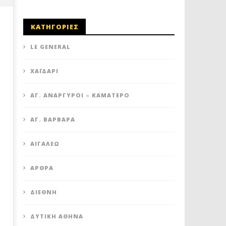
ΚΑΤΗΓΟΡΙΕΣ
LE GENERAL
XΑΪΔΆΡΙ
ΆΓ. ΑΝΆΡΓΥΡΟΙ – KΑΜΑΤΕΡΌ
ΚΥΠΕΛΛΟ ΕΣΚΑ: ΩΡΑ ΤΕΛΙΚΟΥ ΓΙΑ
ΚΥΠΕΛΛΟ ΕΣΚΑ: ΕΤΟΙΜΟΣ 
ΑΓ. ΒΑΡΒΆΡΑ
ΤΟΝ ΑΡΗ!
ΓΙΑ ΤΗ ΜΕΓΑΛΗ ΜΑΧΗ
21
21
ΑΙΓΆΛΕΩ
Φεβρουαρίου
Φεβρουαρίου
2023
2023
maxitis-
maxitis-
ΆΡΘΡΑ
online
online
ΔΙΕΘΝΉ
ΔΥΤΙΚΉ ΑΘΉΝΑ