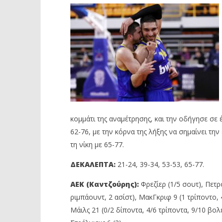
κομμάτι της αναμέτρησης, και την οδήγησε σε
62-76, με την κόρνα της λήξης να σημαίνει τ
τη νίκη με 65-77.
ΔΕΚΑΛΕΠΤΑ:
21-24, 39-34, 53-53, 65-77.
ΑΕΚ (Καντζούρης):
Φρεζίερ (1/5 σουτ), Πετ
ριμπάουντ, 2 ασίστ), ΜακΓκριφ 9 (1 τρίποντο, 4
Μάιλς 21 (0/2 δίποντα, 4/6 τρίποντα, 9/10 βολέ