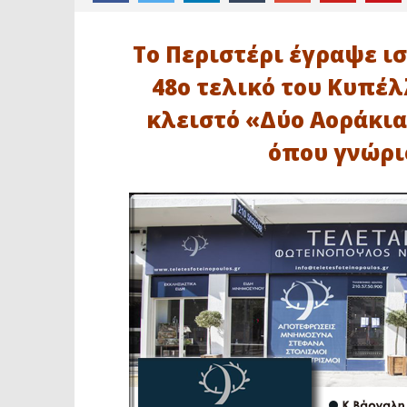
Το Περιστέρι έγραψε ισ
48ο τελικό του Κυπέλ
κλειστό «Δύο Αοράκια
όπου γνώρισ
ΔΙΑΒΑΖΕΤΕ ΤΩΡΑ
ΚΑΕ ΠΕΡΙΣΤΕΡΙΟΥ: ΕΓΡΑΨΕ
Ακαδημία
ΙΣΤΟΡΙΑ…
Κεραυνός
ενώνουν 
21
Φεβρουαρίου
21
2023
Φεβρουαρ
maxitis-
2023
online
maxitis-
online