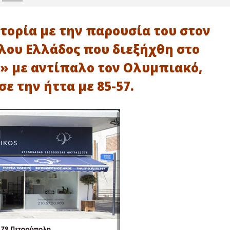
τορία με την παρουσία του στον
λου Ελλάδος που διεξήχθη στο
» με αντίπαλο τον Ολυμπιακό,
ε την ήττα με 85-57.
 Πετρούπολης: Άρης -
10ο Poikilo Night Trail: Άνοιξαν οι
 και Αναγέννηση
εγγραφές για το νυχτερινό
τις δυνάμεις τους!
αγώνα της πόλης!
21
ίου
Φεβρουαρίου
2023
maxitis-
online