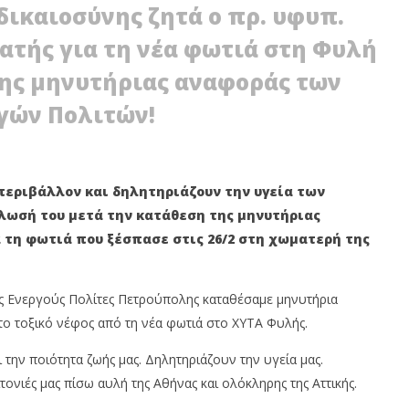
ικαιοσύνης ζητά ο πρ. υφυπ.
ατής για τη νέα φωτιά στη Φυλή
της μηνυτήριας αναφοράς των
γών Πολιτών!
ΟΛΗ: ΕΞΟΡΜΗΣΗ ΤΗΣ
ΒΑΓ. ΣΙΜΟΣ: ΑΝΕΠΙΤΡΕΠΤΟ ΝΑ
περιβάλλον και δηλητηριάζουν την υγεία των
ΜΟΤΙΚΗΣ ΑΡΧΗΣ ΣΤΑ
ΘΕΩΡΕΙΤΑΙ ΚΟΣΤΟΣ Η ΥΓΕΙΑ ΚΑΙ Η
ΜΟΡΦΩΣΗ ΤΟΥ ΛΑΟΥ
ήλωσή του μετά την κατάθεση της μηνυτήριας
28
α τη φωτιά που ξέσπασε στις 26/2 στη χωματερή της
ίου
Φεβρουαρίου
2021
Maxitis
Petroupolis
ς Ενεργούς Πολίτες Πετρούπολης καταθέσαμε μηνυτήρια
το τοξικό νέφος από τη νέα φωτιά στο ΧΥΤΑ Φυλής.
ην ποιότητα ζωής μας. Δηλητηριάζουν την υγεία μας.
τονιές μας πίσω αυλή της Αθήνας και ολόκληρης της Αττικής.