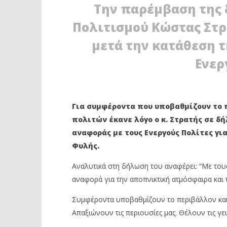
Την παρέμβαση της δ
Πολιτισμού Κώστας Στρ
μετά την κατάθεση 
Ενερ
ΔΙΑΒΑΖΕΤΕ ΤΩΡΑ
Κ. ΣΤΡΑΤΗΣ: ΝΑ ΠΑΡΕΜΒΕΙ ΑΜΕΣΑ Η
ΠΕΤΡΟΥΠ
Για συμφέροντα που υποβαθμίζουν το 
ΔΙΚΑΙΟΣΥΝΗ ΓΙΑ ΝΑ
ΝΕΑΣ ΔΗ
ΑΝΑΠΝΕΥΣΟΥΜΕ!
ΣΧΟΛΕΙΑ
πολιτών έκανε λόγο ο κ. Στρατής σε δ
28
28
αναφοράς με τους Ενεργούς Πολίτες γι
Φεβρουαρίου
Φεβρουαρ
Φυλής.
2021
2021
Maxitis
Maxitis
Petroupolis
Petroupolis
Αναλυτικά στη δήλωση του αναφέρει: “Με του
αναφορά για την αποπνικτική ατμόσφαιρα και 
Συμφέροντα υποβαθμίζουν το περιβάλλον και τ
Απαξιώνουν τις περιουσίες μας. Θέλουν τις γει