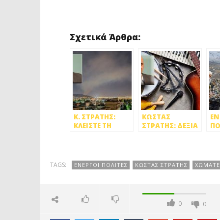
Σχετικά Άρθρα:
Κ. ΣΤΡΑΤΗΣ:
ΚΩΣΤΑΣ
ΕΝ
ΚΛΕΙΣΤΕ ΤΗ
ΣΤΡΑΤΗΣ: ΔΕΞΙΑ
ΠΟ
ΦΥΛΗ ΝΑ…
ΣΤΡΟΦΗ ΣΤΟΝ
ΣΤ
ΑΝΑΠΝΕΥΣΟΥΜΕ
ΔΗΜΟ
ΠΟ
ΠΕΤΡΟΥΠΟΛΗΣ
ΔΗ
ΜΕ ΘΥΜΑ ΤΟΝ
ΤΟ
TAGS:
ΕΝΕΡΓΟΙ ΠΟΛΙΤΕΣ
ΚΩΣΤΑΣ ΣΤΡΑΤΗΣ
ΧΩΜΑΤΕ
ΠΟΛΙΤΙΣΜΟ
ΚΑ
ΔΥ
ΑΤ
0
0