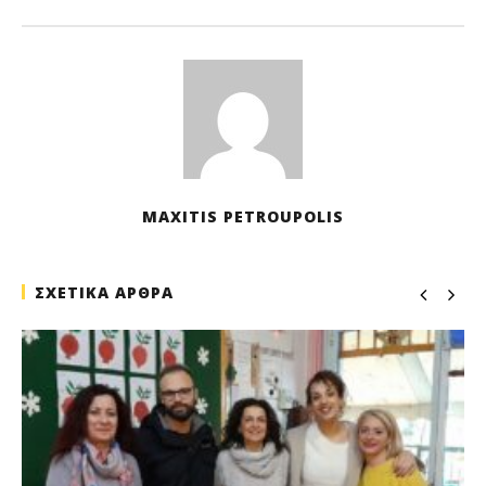
202
M
Pet
MAXITIS PETROUPOLIS
ΣΧΕΤΙΚΑ ΑΡΘΡΑ