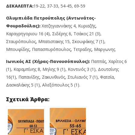
11
11
ΔΕΚΑΛΕΠΤΑ:
19-22, 37-33, 54-45, 69-59
Οκτωβρίου
Οκ
2022
202
Maxitis
M
Ολυμπιάδα Πετρούπολης (Αντωνάτος-
Petroupolis
Pet
Φουραδούλας):
Χατζηγιαννάκης 4, Κυριαζής,
Καραγρηγοριου 16 (4), Σιδέρης 6, Τσάκος 21 (3),
Σταυρόπουλος, Μπατιστακης 15, Σκουφάκης 7 (1),
Μπουφίδης, Παπασπυρόπουλος, Τετραδης, Μαργωνης.
Ιωνικός ΑΣ (Χήρας-Πανουσόπουλος):
Παππάς, Χαρίτος 6
(1), Καραμπίνης 8, Μηλης 9 (1), Κοντινός 3 (1), Δουτσίνης
16(1), Παπανίδης, Ζακυνθινός, Στυλιανός 7 (1), Φατσία,
Δασκαλάκης 5 (1), Αλεξόπουλος 5 (1).
Σχετικά Άρθρα: