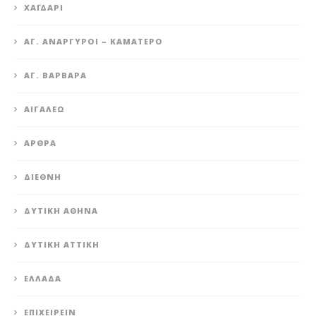
XΑΪΔΆΡΙ
ΆΓ. ΑΝΆΡΓΥΡΟΙ – KΑΜΑΤΕΡΌ
ΑΓ. ΒΑΡΒΆΡΑ
ΑΙΓΆΛΕΩ
ΆΡΘΡΑ
ΔΙΕΘΝΉ
ΔΥΤΙΚΉ ΑΘΉΝΑ
ΔΥΤΙΚΉ ΑΤΤΙΚΉ
ΕΛΛΆΔΑ
ΕΠΙΧΕΙΡΕΊΝ