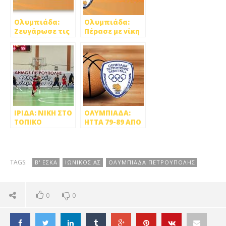
Ολυμπιάδα:
Ολυμπιάδα:
Ζευγάρωσε τις
Πέρασε με νίκη
νίκες, 68-53 την
(65-55) από τα
Πολιτεία!
Βριλήσσια
ΙΡΙΔΑ: ΝΙΚΗ ΣΤΟ
ΟΛΥΜΠΙΑΔΑ:
ΤΟΠΙΚΟ
ΗΤΤΑ 79-89 ΑΠΟ
ΝΤΕΡΜΠΙ, 85-81
ΚΑΡΕΑ
ΤΗΝ
ΟΛΥΜΠΙΑΔΑ
TAGS:
Β' ΕΣΚΑ
ΙΩΝΙΚΟΣ ΑΣ
ΟΛΥΜΠΙΑΔΑ ΠΕΤΡΟΥΠΟΛΗΣ
0
0