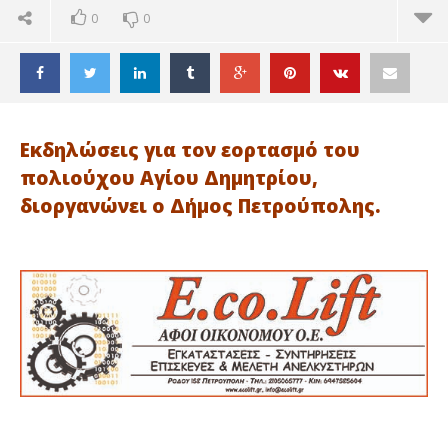
0
0
Εκδηλώσεις για τον εορτασμό του
πολιούχου Αγίου Δημητρίου,
διοργανώνει ο Δήμος Πετρούπολης.
ΔΙΑΒΑΖΕΤΕ ΤΩΡΑ
ΠΕΤΡΟΥΠΟΛΗ: Η ΠΟΛΗ ΓΙΟΡΤΑΖΕΙ ΜΕ ΛΕΥΚΗ ΝΥΧΤΑ
ΠΕ
ΚΑΙ ΣΥΝΑΥΛΙΕΣ
ΑΡ