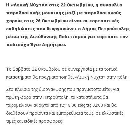
Η «Λευκή Νύχτα» στις 22 Οκτωβρίου, η συναυλία
19
19
Οκτωβρίου
Οκ
παραδοσιακής μουσικής μαζί με παραδοσιακούς
2022
202
Maxitis
M
χορούς στις 26 Οκτωβρίου είναι οι εορταστικές
Petroupolis
Pet
εκδηλώσεις που διοργανώνει ο Δήμος Πετρούπολης
μέσω της Διεύθυνσης Πολιτισμού για εορτάσει τον
πολιούχο Άγιο Δημήτριο.
Το Σάββατο 22 Οκτωβρίου σε συνεργασία με τα τοπικά
καταστήματα θα πραγματοποιηθεί «Λευκή Νύχτα» στην πόλη.
Στο πλαίσιο της διοργάνωσης που πραγματοποιείται για
πρώτη φορά στην Πετρούπολη, τα καταστήματα θα
παραμείνουν ανοιχτά από τις 18:00 έως τις 02:00 και θα
διαθέσουν προϊόντα και εμπορεύματά τους, σε ελκυστικές
τιμές και ειδικές προσφορές!