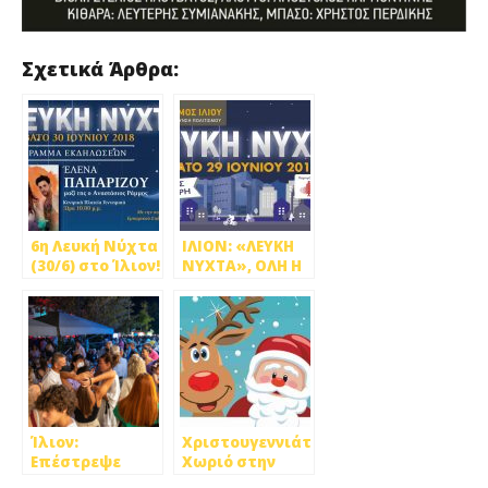
Σχετικά Άρθρα:
6η Λευκή Νύχτα
ΙΛΙΟΝ: «ΛΕΥΚΗ
(30/6) στο Ίλιον!
ΝΥΧΤΑ», ΟΛΗ Η
ΠΟΛΗ… ΜΙΑ
ΓΙΟΡΤΗ!
Ίλιον:
Χριστουγεννιάτικο
Επέστρεψε
Χωριό στην
μετά από δύο
Πετρούπολη