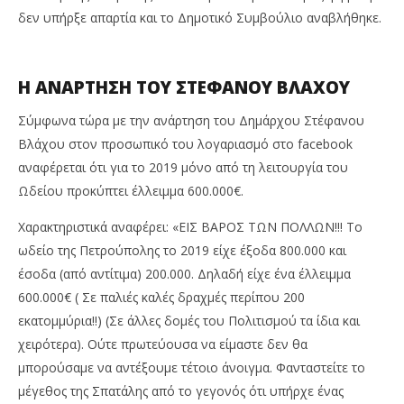
ΔΙΑΒΑΖΕΤΕ ΤΩΡΑ
δεν υπήρξε απαρτία και το Δημοτικό Συμβούλιο αναβλήθηκε.
ΠΟΛΕΜΟΣ ΓΙΑ ΤΙΣ ΑΥΞΗΣΕΙΣ ΣΤΟ ΔΗΜΟΤΙΚΟ ΩΔΕΙΟ –
ΠΕ
ΠΟΥ ΚΑΙ ΠΟΙΑ ΑΝΑΠΡΟΣΑΡΜΟΓΗ ΣΤΙΣ ΣΥΝΔΡΟΜΕΣ
ΑΡ
ΕΙΣΗΓΕΙΤΑΙ Η ΔΙΟΙΚΗΣΗ
3
Η ΑΝΑΡΤΗΣΗ ΤΟΥ ΣΤΕΦΑΝΟΥ ΒΛΑΧΟΥ
Σεπ
3
202
Σεπτεμβρίου
Σύμφωνα τώρα με την ανάρτηση του Δημάρχου Στέφανου
M
2020
Pet
Maxitis
Βλάχου στον προσωπικό του λογαριασμό στο facebook
Petroupolis
αναφέρεται ότι για το 2019 μόνο από τη λειτουργία του
Ωδείου προκύπτει έλλειμμα 600.000€.
Χαρακτηριστικά αναφέρει: «ΕΙΣ ΒΑΡΟΣ ΤΩΝ ΠΟΛΛΩΝ!!! Το
ωδείο της Πετρούπολης το 2019 είχε έξοδα 800.000 και
έσοδα (από αντίτιμα) 200.000. Δηλαδή είχε ένα έλλειμμα
600.000€ ( Σε παλιές καλές δραχμές περίπου 200
εκατομμύρια!!) (Σε άλλες δομές του Πολιτισμού τα ίδια και
χειρότερα). Ούτε πρωτεύουσα να είμαστε δεν θα
μπορούσαμε να αντέξουμε τέτοιο άνοιγμα. Φανταστείτε το
μέγεθος της Σπατάλης από το γεγονός ότι υπήρχε ένας