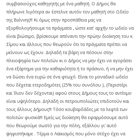
συμβασιούχος καθηγητής με ένα μαθητή. Ο Δήμος θα
πλήρωνε λιγότερα αν έστελνε αυτόν τον μαθητή στο Ωδείο
της Βιέννης!!! Κι όμως στην προσπάθεια μας να
εξορθολογήσουμε τα πράγματα , ώστε κατ’ αρχήν το ωδείο να
είναι βιώσιμο, βρίσκουμε απέναντι την πρώην διοίκηση του κ.
Σίμου και άλλους που θεωρούν ότι τα πράγματα πρέπει να
μείνουν ως έχουν. Δηλαδή τα βάρη να πέσουν στην
πλειοψηφία των πολιτών κι ο Δήμος να μην έχει να αγοράσει
ένα εξάρτημα για την καθαριότητα ή το πράσινο, ή να μην έχει
να δώσει ένα ευρώ σε ένα φτωχό. Είναι το μοναδικό ωδείο
που δέχεται ετεροδημότες (25% του συνόλου ), (Περιστέρι
και Ίλιον δεν δέχονται) αφού στους Δήμους τους το αντίτιμο
είναι υψηλότερο. Δηλαδή οι πετρουπολιώτες επιδοτούν και
τους άλλους Δήμους!!! Τόσο κουβαρδάδες με τα λεφτά των
πολιτών φυσικά!!! Εμείς ως διοίκηση θα εφαρμόσουμε αυτό
που θεωρούμε σωστό για την πόλη, εξάλλου γι’ αυτό
ψηφιστήκαμε . Τέρμα ο Λαϊκισμός που μόνο στόχο έχει να