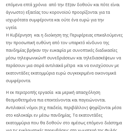
επόμενα επτά χρόνια από την ΕΕ(αν δοθούν και πότε είναι
άγνωστο) εξαιτίας του κορονοϊού προορίζονται για τα
ισχυρότατα συμφέροντα και ούτε ένα ευρώ για την
υγε
Η Κυβέρνηση και η διοίκηση της Περιφέρειας επικαλούμενες
την προσωπική ευθύνη από τον υπαρκτό κίνδυνο της
πανδημίας βρήκαν την ευκαιρία με συνοπτικές διαδικασίες
μέσω τηλεφωνικών!!! συνεδριάσεων και τηλεδιασκέψεων να
περάσουν μια σειρά αντιλαϊκά μέτρα και να ενισχύσουν με
εκατοντάδες εκατομμύρια ευρώ συγκεκριμένα οικονομικά
συμφέροντα.
Η εκ περιτροπής εργασία και μερική απασχόληση
θεσμοθετημένα πια επεκτείνονται και παγειώνονται.
Αντιλαϊκοί νόμοι (π.χ παιδεία, περιβάλλον) ψηφίζονται μέσα
στο καλοκαίρι εν μέσω πανδημίας. Τα εκατοντάδες
εκατομμύρια που θα δοθούν στο αμέσως επόμενο διάστημα
για τις εγκληματικές παρεμβάσεις στη χωματερή της Φυλής