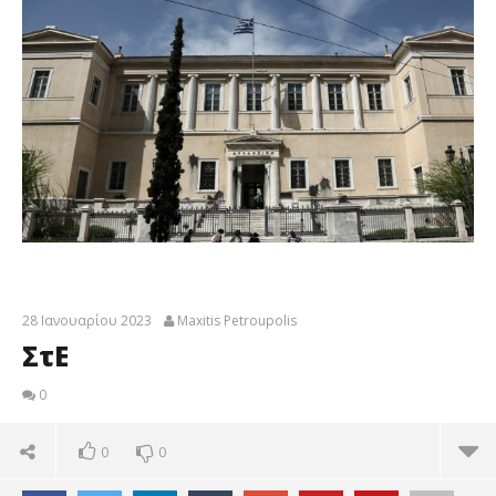
28 Ιανουαρίου 2023
Maxitis Petroupolis
ΣτΕ
0
0
0