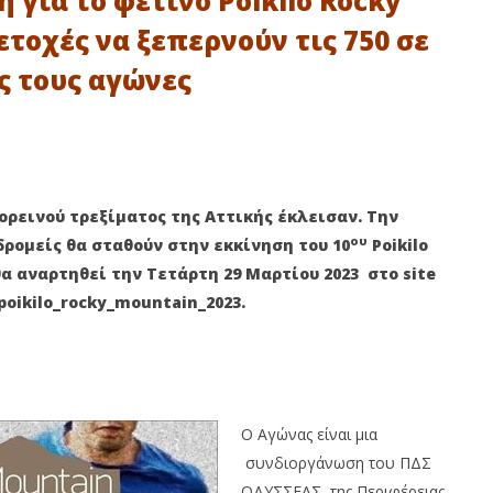
για το φετινό Poikilo Rocky
τοχές να ξεπερνούν τις 750 σε
ς τους αγώνες
 Πετρούπολης: Άρης -
10ο Poikilo Night Trail: Άνοιξαν οι
ορεινού τρεξίματος της Αττικής έκλεισαν. Την
 και Αναγέννηση
εγγραφές για το νυχτερινό
τις δυνάμεις τους!
αγώνα της πόλης!
ου
δρομείς θα σταθούν στην εκκίνηση του 10
Poikilo
28
α αναρτηθεί την Τετάρτη 29 Μαρτίου 2023 στο site
Μαρτίου
2023
oikilo_rocky_mountain_2023.
maxitis-
online
Ο Aγώνας είναι μια
συνδιοργάνωση του ΠΔΣ
ΟΔΥΣΣΕΑΣ, της Περιφέρειας