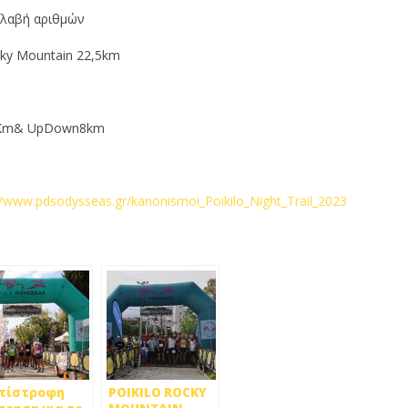
αλαβή αριθμών
cky Mountain 22,5km
 4Km& UpDown8km
//www.pdsodysseas.gr/kanonismoi_Poikilo_Night_Trail_2023
τίστροφη
POIKILO ROCKY