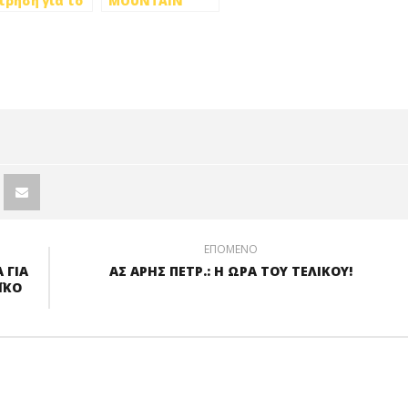
τρηση για το
MOUNTAIN
 Poikilo Rocky
2020: ΡΑΝΤΕΒΟΥ
untain
ΣΤΙΣ 6
ΣΕΠΤΕΜΒΡΙΟΥ!
ΕΠΟΜΕΝΟ
 ΓΙΑ
ΑΣ ΑΡΗΣ ΠΕΤΡ.: Η ΩΡΑ ΤΟΥ ΤΕΛΙΚΟΥ!
ΪΚΟ