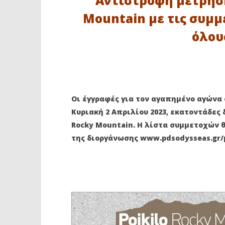
Αντίστροφη μέτρηση 
Mountain με τις συμμε
όλου
ΔΙΑΒΑΖΕΤΕ ΤΩΡΑ
ΣΤΗΝ ΤΕΛΙΚΗ ΕΥΘΕΙΑ ΓΙΑ ΤΟ 10Ο
Ακαδημία
Οι έγγραφές για τον αγαπημένο αγώνα 
POIKILO ROCKY MOUNTAIN
Κεραυνός
ενώνουν 
28
Κυριακή 2 Απριλίου 2023, εκατοντάδες 
Μαρτίου
28
Rocky Mountain. Η λίστα συμμετοχών θ
2023
Μαρτίου
maxitis-
2023
της διοργάνωσης www.pdsodysseas.gr/p
online
maxitis-
online