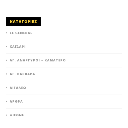
ΚΑΤΗΓΟΡΙΕΣ
LE GENERAL
XΑΪΔΆΡΙ
ΆΓ. ΑΝΆΡΓΥΡΟΙ – KΑΜΑΤΕΡΌ
ΑΓ. ΒΑΡΒΆΡΑ
ΑΙΓΆΛΕΩ
ΆΡΘΡΑ
ΔΙΕΘΝΉ