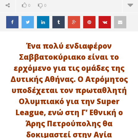
0
0
Ένα πολύ ενδιαφέρον
Σαββατοκύριακο είναι το
ερχόμενο για τις ομάδες της
Δυτικής Αθήνας. Ο Ατρόμητος
υποδέχεται τον πρωταθλητή
Ολυμπιακό για την Super
League, ενώ στη Γ’ Εθνική ο
ΔΙΑΒΑΖΕΤΕ ΤΩΡΑ
Άρης Πετρούπολης θα
ΤΟ ΣΑΒΒΑΤΟΚΥΡΙΑΚΟ ΠΟΥ ΕΡΧΕΤΑΙ ΣΤΗΝ
Ακ
δοκιμαστεί στην Αγία
ΠΟΔΟΣΦΑΙΡΙΚΗ ΔΥΤΙΚΗ ΑΘΗΝΑ
Αν