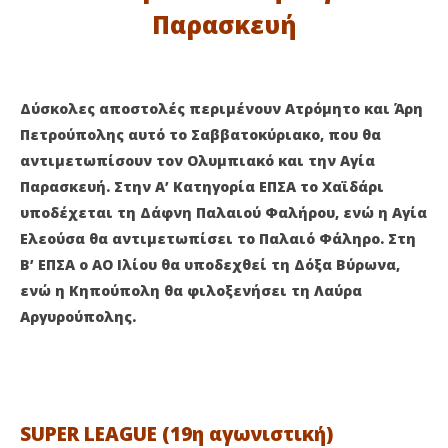
21
21
Παρασκευή
Ιανουαρίου
Ιαν
2023
202
Maxitis
M
Petroupolis
Pet
Δύσκολες αποστολές περιμένουν Ατρόμητο και Άρη
Πετρούπολης αυτό το Σαββατοκύριακο, που θα
αντιμετωπίσουν τον Ολυμπιακό και την Αγία
Παρασκευή. Στην Α’ Κατηγορία ΕΠΣΑ το Χαϊδάρι
υποδέχεται τη Δάφνη Παλαιού Φαλήρου, ενώ η Αγία
Ελεούσα θα αντιμετωπίσει το Παλαιό Φάληρο. Στη
Β’ ΕΠΣΑ ο ΑΟ Ιλίου θα υποδεχθεί τη Δόξα Βύρωνα,
ενώ η Κηπούπολη θα φιλοξενήσει τη Λαύρα
Αργυρούπολης.
SUPER LEAGUE (19η αγωνιστική)