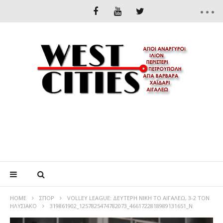
HOME
ΣΠΟΡ
VOLLEY LEAGUE: ΔΕΥΤΕΡΗ ΝΙΚΗ ΤΟ ΑΙΓΑΛΕΩ, 3-2 ΤΟΝ
ΗΛΥΣΙΑΚΟ
319861902_1257825474782073_4661722818989131651_N