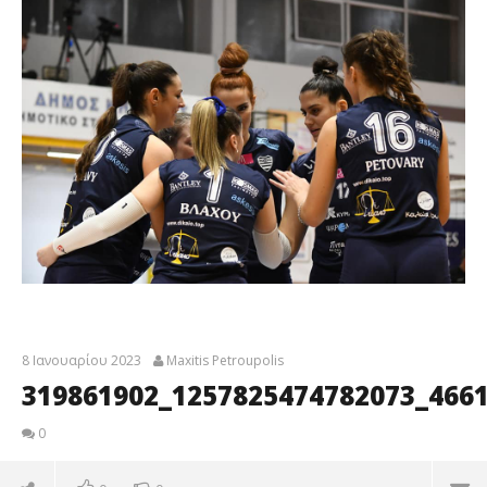
8 Ιανουαρίου 2023
Maxitis Petroupolis
319861902_1257825474782073_466
0