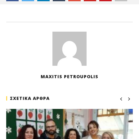
Ιαν
202
M
Pet
MAXITIS PETROUPOLIS
ΣΧΕΤΙΚΑ ΑΡΘΡΑ