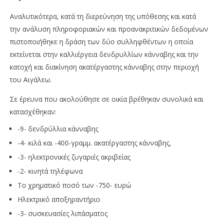
ΝΑΡΚΩΤΙΚΩΝ ΓΙΑ ΚΑΛΛΙΕΡΓΕΙΑ ΚΑΝΝΑΒΗΣ ΚΑΙ
ΣΧ
Αναλυτικότερα, κατά τη διερεύνηση της υπόθεσης και κατά
ΕΜΠΟΡΙΑ
2
την ανάλυση πληροφοριακών και προανακριτικών δεδομένων
Νο
2
202
Νοεμβρίου
πιστοποιήθηκε η δράση των δύο συλληφθέντων η οποία
M
2022
Pet
Maxitis
εκτείνεται στην καλλιέργεια δενδρυλλίων κάνναβης και την
Petroupolis
κατοχή και διακίνηση ακατέργαστης κάνναβης στην περιοχή
του Αιγάλεω.
Σε έρευνα που ακολούθησε σε οικία βρέθηκαν συνολικά και
κατασχέθηκαν:
-9- δενδρύλλια κάνναβης
-4- κιλά και -400-γραμμ. ακατέργαστης κάνναβης,
-3- ηλεκτρονικές ζυγαριές ακριβείας
-2- κινητά τηλέφωνα
Το χρηματικό ποσό των -750- ευρώ
Ηλεκτρικό αποξηραντήριο
-3- συσκευασίες λιπάσματος