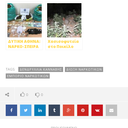
ΣΥΛΛΗΨΕΙΣ ΑΠΟ
ΓΙΑ ΝΑΡΚΩΤΙΚΑ
ΤΗ ΔΙΩΞΗ
ΚΑΙ ΛΑΘΡΑΙΑ
ΝΑΡΚΩΤΙΚΩΝ
ΤΣΙΓΑΡΑ
ΔΥΤΙΚΗ ΑΘΗΝΑ:
Χασισοφυτεία
ΝΑΡΚΟ-ΣΠΕΙΡΑ
στο Ποικίλο
ΣΤΑ ΔΥΧΤΙΑ ΤΗΣ
Όρος στην
ΕΛ.ΑΣ
Πετρούπολη
TAGS:
ΔΕΝΔΡΥΛΛΙΑ ΚΑΝΝΑΒΗΣ
ΔΙΩΞΗ ΝΑΡΚΩΤΙΚΩΝ
ΕΜΠΟΡΙΟ ΝΑΡΚΩΤΙΚΏΝ
0
0