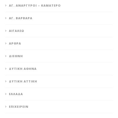
ΆΓ. ΑΝΆΡΓΥΡΟΙ – KΑΜΑΤΕΡΌ
ΑΓ. ΒΑΡΒΆΡΑ
ΑΙΓΆΛΕΩ
ΆΡΘΡΑ
ΔΙΕΘΝΉ
ΔΥΤΙΚΉ ΑΘΉΝΑ
ΔΥΤΙΚΉ ΑΤΤΙΚΉ
ΕΛΛΆΔΑ
ΕΠΙΧΕΙΡΕΊΝ