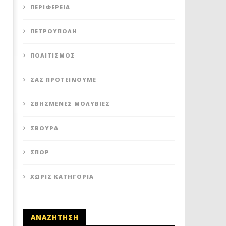
ΠΕΡΙΦΈΡΕΙΑ
ΠΕΤΡΟΎΠΟΛΗ
ΔΥΤΙΚΗ ΑΘΗΝΑ: ΠΟΙΟΙ ΟΙ
ΚΑΥΤΟ ΣΑΒΒΑΤΟΚΥΡΙΑΚΟ Γ
ΠΟΛΙΤΙΣΜΌΣ
ΣΥΝΔΥΑΣΜΟΙ ΚΑΙ ΟΙ ΥΠΟΨΗΦΙΟΙ
ΟΜΑΔΕΣ ΤΗΣ ΔΥΤΙΚΗΣ Α
ΔΗΜΑΡΧΟΙ!
8
ΣΑΣ ΠΡΟΤΕΊΝΟΥΜΕ
Σεπτεμβρίου
8
2020
Σεπτεμβρίου
Maxitis
2020
ΣΒΗΣΜΈΝΕΣ ΜΟΛΥΒΙΈΣ
Petroupolis
Maxitis
Petroupolis
ΣΒΟΎΡΑ
ΣΠΟΡ
ΧΩΡΊΣ ΚΑΤΗΓΟΡΊΑ
ΑΝΑΖΗΤΗΣΗ