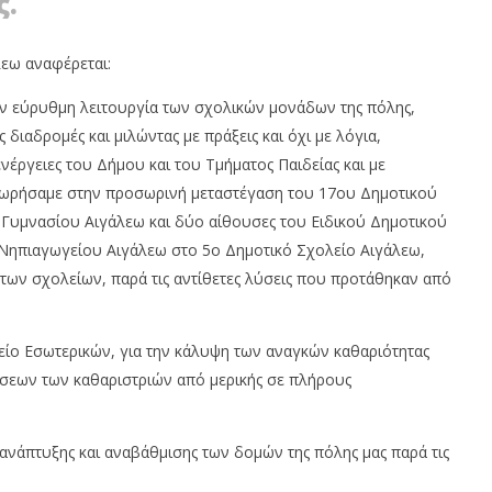
ς.
εω αναφέρεται:
ην εύρυθμη λειτουργία των σχολικών μονάδων της πόλης,
Ο ΔΙΠΛΟΠΑΡΚΑΡΙΣΜΑ:
ΔΥΤΙΚΗ ΑΘΗΝΑ: ΔΙΑΛΥΣΗ ΤΗΣ
ιαδρομές και μιλώντας με πράξεις και όχι με λόγια,
 ΠΡΟΣΤΙΜΑ ΚΑΙ
ΠΡΩΤΟΒΑΘΜΙΑΣ ΥΓΕΙΑΣ ΚΑΙ ΟΙ
Η ΔΙΠΛΩΜΑΤΟΣ
ΔΗΜΟΙ ΣΦΥΡΙΖΟΥΝ ΑΔΙΑΦΟΡΑ!
νέργειες του Δήμου και του Τμήματος Παιδείας και με
8
χωρήσαμε στην προσωρινή μεταστέγαση του 17ου Δημοτικού
ου
Σεπτεμβρίου
Γυμνασίου Αιγάλεω και δύο αίθουσες του Ειδικού Δημοτικού
2020
Maxitis
 Νηπιαγωγείου Αιγάλεω στο 5ο Δημοτικό Σχολείο Αιγάλεω,
Petroupolis
των σχολείων, παρά τις αντίθετες λύσεις που προτάθηκαν από
ίο Εσωτερικών, για την κάλυψη των αναγκών καθαριότητας
σεων των καθαριστριών από μερικής σε πλήρους
ανάπτυξης και αναβάθμισης των δομών της πόλης μας παρά τις