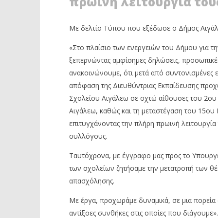
πρωινή λειτουργία του
Με δελτίο Τύπου που εξέδωσε ο Δήμος Αιγάλ
ΔΙΑΒΑΖΕΤΕ ΤΩΡΑ
«Στο πλαίσιο των ενεργειών του Δήμου για τ
ΑΙΓΑΛΕΩ: ΠΡΟΣΩΡΙΝΗ
ΤΕΛΟΣ Τ
ξεπερνώντας αμφίσημες δηλώσεις, προσωπικές δ
ΜΕΤΑΣΤΕΓΑΣΗ ΔΥΟ ΣΧΟΛΙΚΩΝ
ΈΡΧΟΝΤΑΙ
ΜΟΝΑΔΩΝ
ΑΦΑΙΡΕΣ
ανακοινώνουμε, ότι μετά από συντονισμένες ε
8
8
απόφαση της Διευθύντριας Εκπαίδευσης προ
Σεπτεμβρίου
Σεπτεμβρί
Σχολείου Αιγάλεω σε οχτώ αίθουσες του 2ου 
2020
2020
Maxitis
Maxitis
Αιγάλεω, καθώς και τη μεταστέγαση του 15ου
Petroupolis
Petroupolis
επιτυγχάνοντας την πλήρη πρωινή λειτουργία 
συλλόγους.
Ταυτόχρονα, με έγγραφο μας προς το Υπουργε
των σχολείων ζητήσαμε την μετατροπή των θέ
απασχόλησης.
Με έργα, προχωράμε δυναμικά, σε μια πορεία 
αντίξοες συνθήκες στις οποίες που διάγουμε».