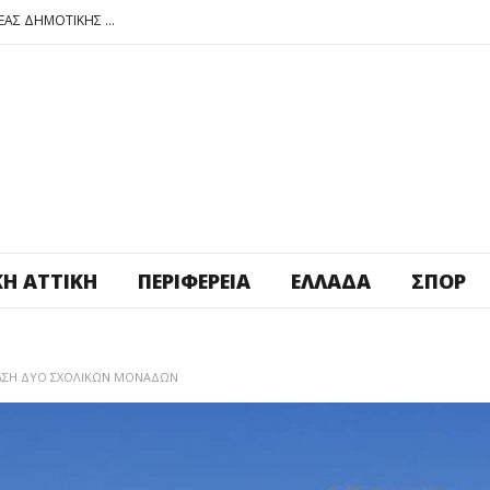
ΠΕΤΡΟΥΠΟΛΗ: ΕΞΟΡΜΗΣΗ ΤΗΣ ΝΕΑΣ ΔΗΜΟΤΙΚΗΣ ΑΡΧΗΣ ΣΤΑ ΣΧΟΛΕΙΑ
ΑΓ. ΑΝΑΡΓΥΡΟΙ – ΚΑΜΑΤΕΡΟ: ΘΕΣ ΠΛΑΤΕΙΑ ΠΛΗΡΩΣΕ ΤΗΝ!
ΒΑΓ. ΣΙΜΟΣ: ΑΝΕΠΙΤΡΕΠΤΟ ΝΑ ΘΕΩΡΕΙΤΑΙ ΚΟΣΤΟΣ Η ΥΓΕΙΑ ΚΑΙ Η ΜΟΡΦΩΣΗ ΤΟΥ ΛΑΟΥ
ΠΕΤΡΟΥΠΟΛΗ: ΠΡΟΣΩΡΙΝΗ ΑΝΑΣΤΟΛΗ ΛΕΙΤΟΥΡΓΙΑΣ ΤΟΥ ΚΥΛΙΚΕΙΟΥ ΣΤΟΝ ΠΟΛΥΧΩΡΟ ΠΟΙΚΙΛΟ
ΠΕΤΡΟΥΠΟΛΗ: ΕΞΟΡΜΗΣΗ ΤΗΣ ΝΕΑΣ ΔΗΜΟΤΙΚΗΣ ΑΡΧΗΣ ΣΤΑ ΣΧΟΛΕΙΑ
ΚΉ ΑΤΤΙΚΉ
ΠΕΡΙΦΈΡΕΙΑ
ΕΛΛΆΔΑ
ΣΠΟΡ
ΓΑΣΗ ΔΥΟ ΣΧΟΛΙΚΩΝ ΜΟΝΑΔΩΝ