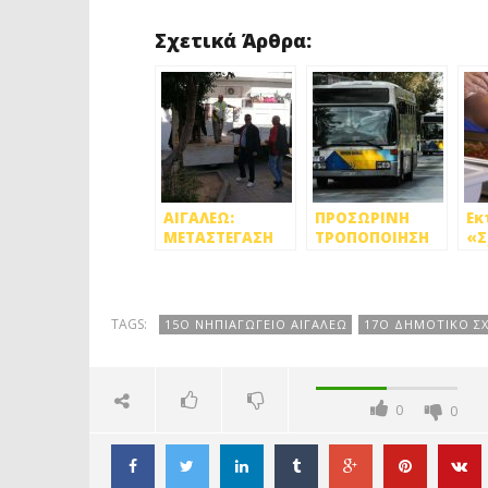
Σχετικά Άρθρα:
ΑΙΓΑΛΕΩ:
ΠΡΟΣΩΡΙΝΗ
Εκ
ΜΕΤΑΣΤΕΓΑΣΗ
ΤΡΟΠΟΠΟΙΗΣΗ
«Σ
ΠΕΝΤΕ
ΔΙΑΔΡΟΜΗΣ
Γε
ΣΧΟΛΕΙΩΝ ΛΟΓΩ
ΛΕΩΦΟΡΕΙΑΚΩΝ
Πε
ΤΟΥ ΣΕΙΣΜΟΥ
ΓΡΑΜΜΩΝ ΣΤΗΝ
ΤΟΥ ΙΟΥΛΙΟΥ
ΠΕΤΡΟΥΠΟΛΗ
TAGS:
15Ο ΝΗΠΙΑΓΩΓΕΙΟ ΑΙΓΑΛΕΩ
17Ο ΔΗΜΟΤΙΚΟ ΣΧ
0
0