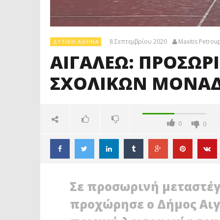
8 Σεπτεμβρίου 2020
Maxitis Petroup
ΔΥΤΙΚΉ ΑΘΉΝΑ
ΑΙΓΑΛΕΩ: ΠΡΟΣΩΡ
ΣΧΟΛΙΚΩΝ ΜΟΝΑ
0
0
Σε προσωρινή μεταστέ
προχώρησε ο Δήμος Αιγ