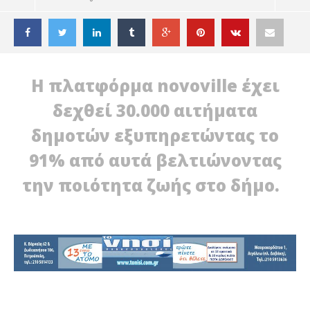
Η πλατφόρμα novoville έχει
δεχθεί 30.000 αιτήματα
δημοτών εξυπηρετώντας το
91% από αυτά βελτιώνοντας
την ποιότητα ζωής στο δήμο.
ΔΙΑΒΑΖΕΤΕ ΤΩΡΑ
ΑΙΓΑΛΕΩ: ΤΟ NOVOVILLE ΑΛΛΑΖΕΙ ΤΗΝ
ΤΕ
ΚΑΘΗΜΕΡΙΝΟΤΗΤΑ ΣΤΗΝ ΠΟΛΗ
ΚΑ
15
15