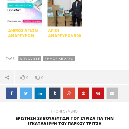
ΔΗΜΟΣ ΑΓΙΩΝ
ΑΓΙΟΙ
ΑΝΑΡΓΥΡΩΝ –
ΑΝΑΡΓΥΡΟΙ: 500
ΚΑΜΑΤΕΡΟΥ:
ΤΑΜΠΛΕΤ ΣΕ
ΠΑΡΕ ΤΗΝ ΠΟΛΗ
ΜΑΘΗΤΕΣ ΓΙΑ
ΣΤΑ ΧΕΡΙΑ ΣΟΥ
ΤΗΝ
ΤΗΛΕΚΠΑΙΔΕΥΣΗ
TAGS:
NOVOVILLE
ΔΗΜΟΣ ΑΙΓΑΛΕΩ
ΚΑΙ ΔΩΡΕΑΝ
WIFI ΣΤΗΝ ΠΟΛΗ
0
0
ΠΡΟΗΓΟΥΜΕΝΟ
ΕΡΩΤΗΣΗ 33 ΒΟΥΛΕΥΤΩΝ ΤΟΥ ΣΥΡΙΖΑ ΓΙΑ ΤΗΝ
ΕΓΚΑΤΑΛΕΙΨΗ ΤΟΥ ΠΑΡΚΟΥ ΤΡΙΤΣΗ