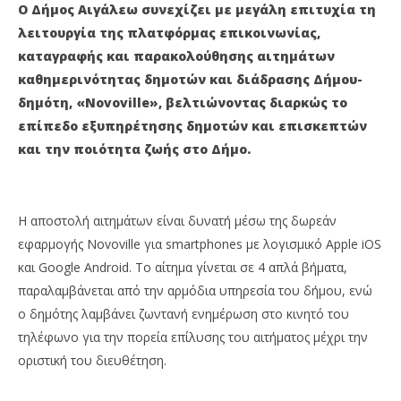
Απριλίου
Απρ
Ο Δήμος Αιγάλεω συνεχίζει με μεγάλη επιτυχία τη
2021
202
Maxitis
M
λειτουργία της πλατφόρμας επικοινωνίας,
Petroupolis
Pet
καταγραφής και παρακολούθησης αιτημάτων
καθημερινότητας δημοτών και διάδρασης Δήμου-
δημότη, «Novoville», βελτιώνοντας διαρκώς το
επίπεδο εξυπηρέτησης δημοτών και επισκεπτών
και την ποιότητα ζωής στο Δήμο.
Η αποστολή αιτημάτων είναι δυνατή μέσω της δωρεάν
εφαρμογής Novoville για smartphones με λογισμικό Apple iOS
και Google Android. Το αίτημα γίνεται σε 4 απλά βήματα,
παραλαμβάνεται από την αρμόδια υπηρεσία του δήμου, ενώ
ο δημότης λαμβάνει ζωντανή ενημέρωση στο κινητό του
τηλέφωνο για την πορεία επίλυσης του αιτήματος μέχρι την
οριστική του διευθέτηση.