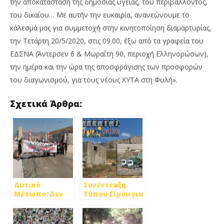
την αποκατάσταση της δημόσιας υγείας, του περιβάλλοντος,
του δικαίου… Με αυτήν την ευκαιρία, ανανεώνουμε το
κάλεσμά μας για συμμετοχή στην κινητοποίηση διαμαρτυρίας,
την Τετάρτη 20/5/2020, στις 09.00, έξω από τα γραφεία του
ΕΔΣΝΑ (Άντερσεν 6 & Μωραΐτη 90, περιοχή Ελληνορώσων),
την ημέρα και την ώρα της αποσφράγισης των προσφορών
του διαγωνισμού, για τους νέους ΧΥΤΑ στη Φυλή».
Σχετικά Άρθρα:
Δυτικό
Συνέντευξη
Μέτωπο: Δεν
Τύπου Σίμου για
πάει άλλο με
τον ΧΥΤΑ Φυλής
τον ΧΥΤΑ
Φυλής!