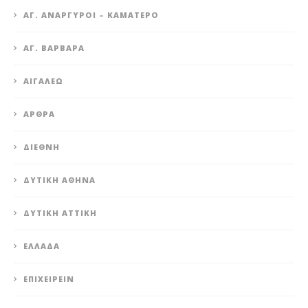
ΆΓ. ΑΝΆΡΓΥΡΟΙ – KΑΜΑΤΕΡΌ
ΑΓ. ΒΑΡΒΆΡΑ
ΑΙΓΆΛΕΩ
ΆΡΘΡΑ
ΔΙΕΘΝΉ
ΔΥΤΙΚΉ ΑΘΉΝΑ
ΔΥΤΙΚΉ ΑΤΤΙΚΉ
ΕΛΛΆΔΑ
ΕΠΙΧΕΙΡΕΊΝ