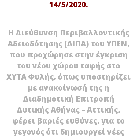
14/5/2020.
ΝΕΟΥ ΧΩΡΟΥ ΤΑΦΗΣ ΣΤΟ ΧΥΤΑ ΦΥΛΗΣ»
ΚΑ
18
18
Μαΐου
Μα
2020
202
Maxitis
M
Η Διεύθυνση Περιβαλλοντικής
Petroupolis
Pet
Αδειοδότησης (ΔΙΠΑ) του ΥΠΕΝ,
που προχώρησε στην έγκριση
του νέου χώρου ταφής στο
ΧΥΤΑ Φυλής, όπως υποστηρίζει
με ανακοίνωσή της η
Διαδημοτική Επιτροπή
Δυτικής Αθήνας – Αττικής,
φέρει βαριές ευθύνες, για το
γεγονός ότι δημιουργεί νέες